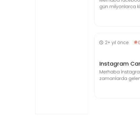
Merhaba facebook’
gün milyonlarca ki
2+ yıl önce
Instagram Canl
Merhaba İnstagram
zamanlarda gelen ye