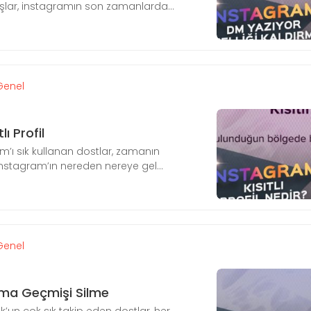
lar, instagramın son zamanlarda...
Genel
ı Profil
’ı sık kullanan dostlar, zamanın
 Instagram’ın nereden nereye gel...
Genel
ma Geçmişi Silme