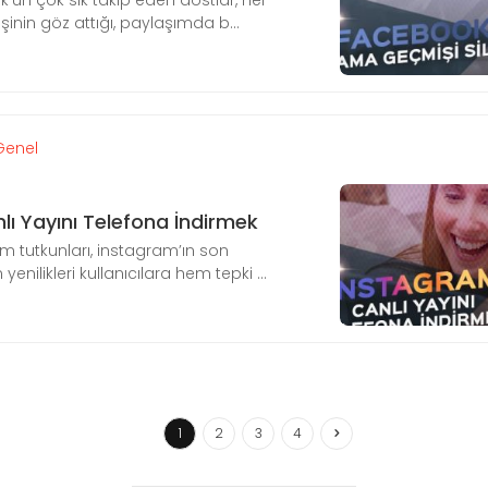
un çok sık takip eden dostlar, her
şinin göz attığı, paylaşımda b...
Genel
ı Yayını Telefona İndirmek
 tutkunları, instagram’ın son
nilikleri kullanıcılara hem tepki ...
1
2
3
4