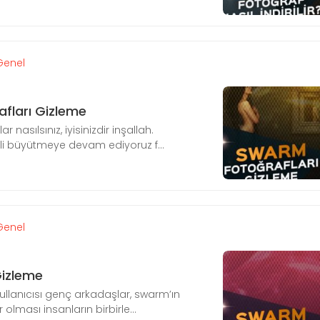
Genel
fları Gizleme
nasılsınız, iyisinizdir inşallah.
li büyütmeye devam ediyoruz f...
Genel
Gizleme
lanıcısı genç arkadaşlar, swarm’ın
r olması insanların birbirle...