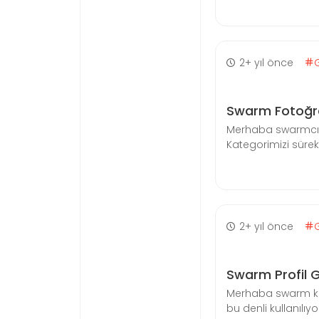
2+ yıl önce
Swarm Fotoğra
Merhaba swarmcılar 
Kategorimizi sürek
2+ yıl önce
Swarm Profil 
Merhaba swarm kul
bu denli kullanılıyo