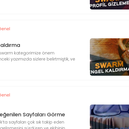
Genel
aldırma
 swarm kategorimize önem
ceki yazımızda sizlere belirtmiştik, ve
Genel
eğenilen Sayfaları Görme
ta sayfaları çok sık takip eden
elişmesini sürdüren ve ekibinin ...