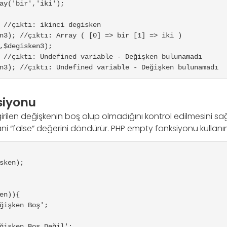
ay('bir','iki');

 //çıktı: ikinci degisken

n3); //çıktı: Array ( [0] => bir [1] => iki )

,$degisken3);

 //çıktı: Undefined variable - Değişken bulunamadı

n3); //çıktı: Undefined variable - Değişken bulunamadı
siyonu
rilen değişkenin boş olup olmadığını kontrol edilmesini sağl
 yani “false” değerini döndürür. PHP empty fonksiyonu kullanım
sken);

en)){
