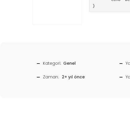
}
Kategori:
Genel
Ya
Zaman:
2+ yıl önce
Y