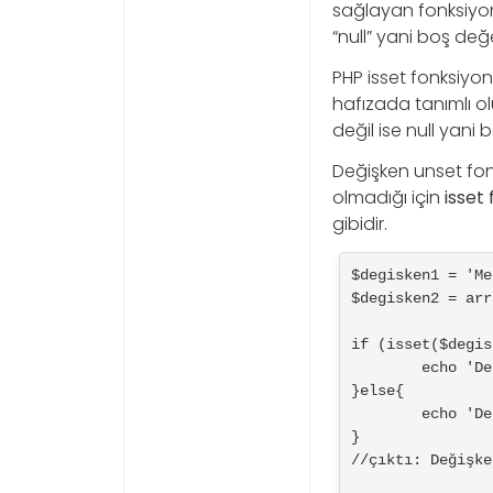
sağlayan fonksiyond
“null” yani boş değ
PHP isset fonksiyo
hafızada tanımlı ol
değil ise null yani
Değişken unset fonk
olmadığı için
isset
gibidir.
$degisken1 = 'Me
$degisken2 = arr
if (isset($degis
	echo 'Değişken hafızada tanımlı';

}else{

	echo 'Değişken hafızada tanımlı değil';

}

//çıktı: Değişke