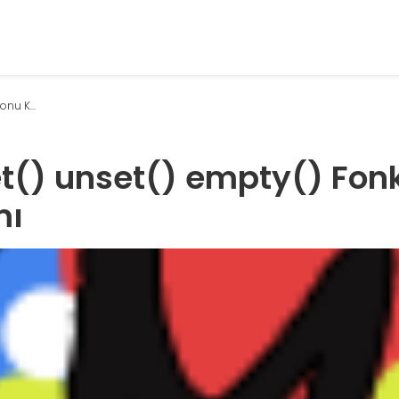
nu K...
et() unset() empty() Fon
mı