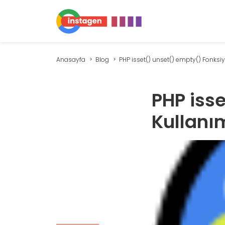
Anasayfa
Blog
PHP isset() unset() empty() Fonksiyo
PHP iss
Kullanı