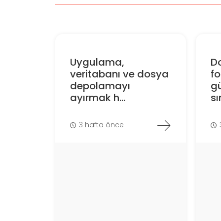
Uygulama,
D
veritabanı ve dosya
f
depolamayı
gü
ayırmak h...
sın
3 hafta önce