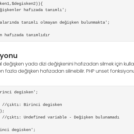
ken1,$degisken2)){

n hafızada tanımlıdır
iyonu
 değişken yada dizi değişkenini hafızadan silmek için kullan
en fazla değişken hafızadan silinebilir. PHP unset fonksiyonu
rinci degisken';

 //çıktı: Birinci degisken

);

 //çıktı: Undefined variable - Değişken bulunamadı

inci degisken';
