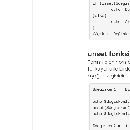
if (isset($degis
	echo 'Değişkenler hafızada tanımlı';

}else{

	echo 'Aralarında tanımlı olmayan değişken bulunmakta';

}

//çıktı: Değişke
unset fonks
Tanımlı olan normal
fonksiyonu ile bird
aşağıdaki gibidir.
$degisken1 = 'Bi
echo $degisken1;
unset($degisken1
echo $degisken1;
$degisken2 = 'ik