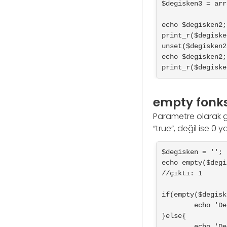
$degisken3 = arr
echo $degisken2;
print_r($degiske
unset($degisken2
echo $degisken2;
print_r($degiske
empty fonk
Parametre olarak gi
“true”, değil ise 0
$degisken = '';

echo empty($degi
//çıktı: 1

if(empty($degisk
	echo 'Değişken Boş';

}else{

	echo 'Değişken Boş Değil';
