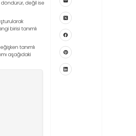
 döndürür, değil ise
şturularak
gi birisi tanımlı
değişken tanımlı
nımı aşağıdaki