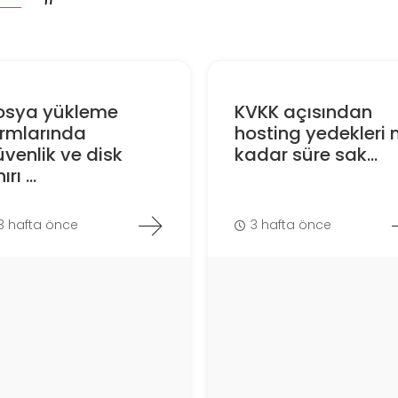
osya yükleme
KVKK açısından
ormlarında
hosting yedekleri 
venlik ve disk
kadar süre sak...
ırı ...
3 hafta önce
3 hafta önce