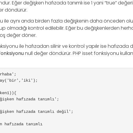
ur. Eğer değişken hafızada tanımlı ise 1 yani “true” değeri
er döndürür.
nu ile aynı anda birden fazla değişkenin daha önceden olu
up olmadığı kontrol edilebilir. Eğer bu değişkenlerden herhan
 boş değer döner.
siyonu ile hafızadan silinir ve kontrol yapılır ise hafızada 
 fonksiyonu
null değer döndürür. PHP isset fonksiyonu kulla
rhaba';

ay('bir','iki');

ken1)){

n hafızada tanımlı
