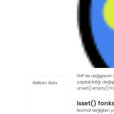
PHP’de değişkenin t
yapılabildiği, değiş
Reklam Alanı
unset() empty() fon
isset() fonk
Normal değişken ya