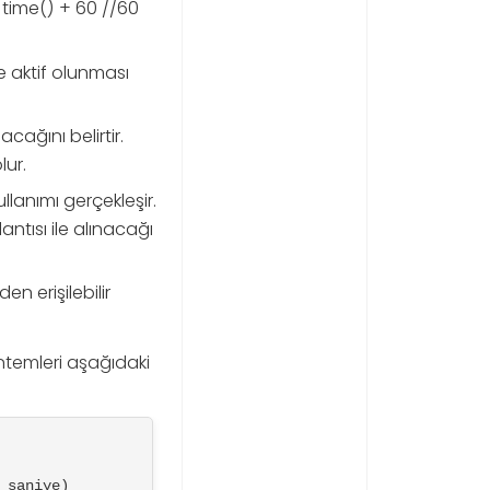
: time() + 60 //60
de aktif olunması
cağını belirtir.
lur.
llanımı gerçekleşir.
antısı ile alınacağı
en erişilebilir
ntemleri aşağıdaki
 saniye) 