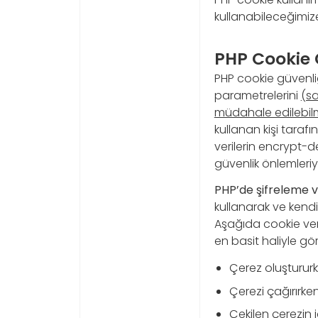
kullanabileceğimiz
PHP Cookie 
PHP cookie güvenli
parametrelerini
(s
müdahale edilebil
kullanan kişi taraf
verilerin encrypt-
güvenlik önlemleriyle
PHP’de şifreleme 
kullanarak ve kendi
Aşağıda cookie veril
en basit haliyle göre
Çerez oluştururk
Çerezi çağırırken
Çekilen çerezin i