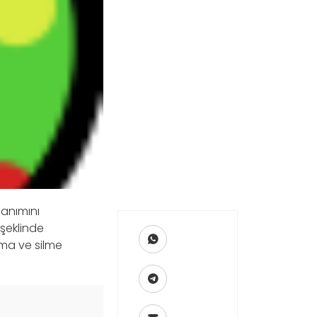
lanımını
 şeklinde
uma ve silme