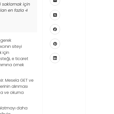
gi saklamak için
ılan en fazla 4
 gerek
cının siteyi
 için
esteği, e ticaret
nımına örnek
kir. Mesela GET ve
lerinin alınması
rma ve okuma
anlatmayı daha