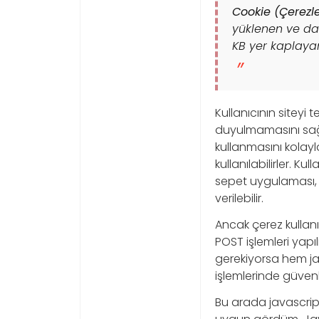
Cookie (Çerezle
yüklenen ve daha
KB yer kaplayan
Kullanıcının siteyi
duyulmamasını sağla
kullanmasını kolayl
kullanılabilirler. Ku
sepet uygulaması, 
verilebilir.
Ancak çerez kullanı
POST işlemleri yapıl
gerekiyorsa hem j
işlemlerinde güvenl
Bu arada javascrip