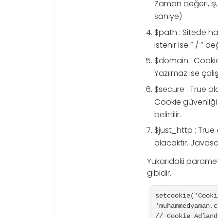
Zaman değeri, şu 
saniye)
$path : Sitede han
istenir ise ” / ” değe
$domain : Cookie’n
Yazılmaz ise çalış
$secure : True ol
Cookie güvenliği a
belirtilir.
$just_http : True 
olacaktır. Javasc
Yukarıdaki paramet
gibidir.
setcookie('Cooki
'muhammedyaman.c
// Cookie_Adland