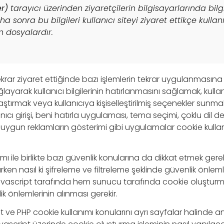
r)
tarayıcı üzerinden ziyaretçilerin bilgisayarlarında bil
 sonra bu bilgileri kullanıcı siteyi ziyaret ettikçe kullan
 dosyalardır.
 tekrar ziyaret ettiğinde bazı işlemlerin tekrar uygulanmasına
yarak kullanıcı bilgilerinin hatırlanmasını sağlamak, kullanı
aştırmak veya kullanıcıya kişiselleştirilmiş seçenekler sunmak
llanıcı girişi, beni hatırla uygulaması, tema seçimi, çoklu dil d
uygun reklamların gösterimi gibi uygulamalar cookie kulla
mı ile birlikte bazı güvenlik konularına da dikkat etmek gere
ırken nasıl ki şifreleme ve filtreleme şeklinde güvenlik önlem
avascript tarafında hem sunucu tarafında cookie oluştu
ik önlemlerinin alınması gerekir.
t ve PHP cookie kullanımı konularını ayrı sayfalar halinde 