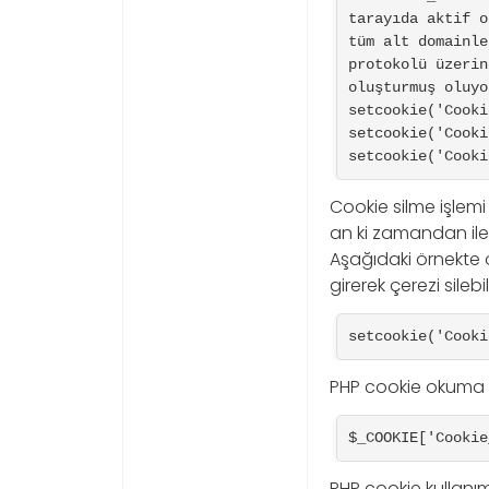
tarayıda aktif o
tüm alt domainle
protokolü üzerin
oluşturmuş oluyo
setcookie('Cooki
setcookie('Cooki
setcookie('Cooki
Cookie silme işlemi
an ki zamandan iler
Aşağıdaki örnekte 
girerek çerezi silebili
setcookie('Cooki
PHP cookie okuma i
$_COOKIE['Cookie
PHP cookie kullanımı