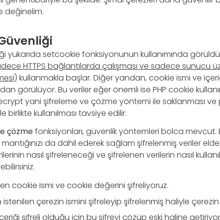
e değinelim.
Güvenliği
ği yukarıda setcookie fonksiyonunun kullanımında görüld
adece HTTPS bağlantılarda çalışması ve sadece sunucu ü
mesi)
kullanmakla başlar. Diğer yandan, cookie ismi ve içeriğ
ından görülüyor. Bu veriler eğer önemli ise PHP cookie kullan
decrypt yani şifreleme ve çözme yöntemi ile saklanması ve
 birlikte kullanılması tavsiye edilir.
ve çözme
fonksiyonları, güvenlik yöntemleri bolca mevcut. 
 mantığınızı da dahil ederek sağlam şifrelenmiş veriler elde e
erinin nasıl şifreleneceği ve şifrelenen verilerin nasıl kull
bilirsiniz.
en cookie ismi ve cookie değerini şifreliyoruz.
 istenilen çerezin ismini şifreleyip şifrelenmiş haliyle çerezi
çeriği şifreli olduğu için bu şifreyi çözüp eski haline getiriyo