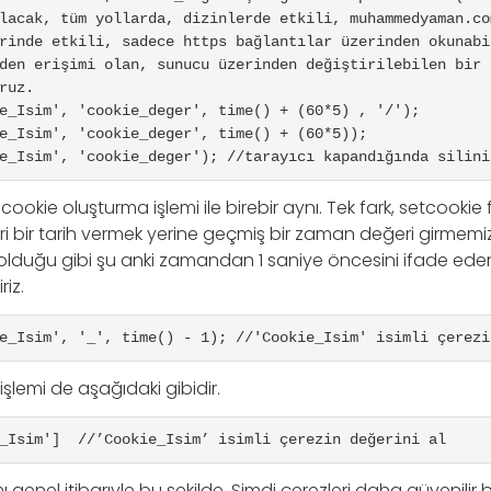
lacak, tüm yollarda, dizinlerde etkili, muhammedyaman.co
rinde etkili, sadece https bağlantılar üzerinden okunabi
den erişimi olan, sunucu üzerinden değiştirilebilen bir c
ruz.

e_Isim', 'cookie_deger', time() + (60*5) , '/'); 

e_Isim', 'cookie_deger', time() + (60*5));

e_Isim', 'cookie_deger'); //tarayıcı kapandığında silini
 cookie oluşturma işlemi ile birebir aynı. Tek fark, setcooki
i bir tarih vermek yerine geçmiş bir zaman değeri girmemiz 
olduğu gibi şu anki zamandan 1 saniye öncesini ifade ed
riz.
e_Isim', '_', time() - 1); //′Cookie_Isim′ isimli çerezi
şlemi de aşağıdaki gibidir.
_Isim']  //’Cookie_Isim’ isimli çerezin değerini al
 genel itibarıyle bu şekilde. Şimdi çerezleri daha güvenilir bi