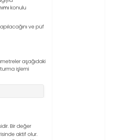
ağıyla
nımı
konulu
yapılacağını ve püf
rametreler aşağıdaki
şturma işlemi
dir. Bir değer
isinde aktif olur.