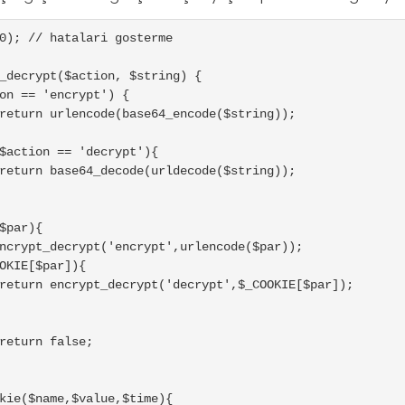
0); // hatalari gosterme

_decrypt($action, $string) {

$par){

kie($name,$value,$time){
