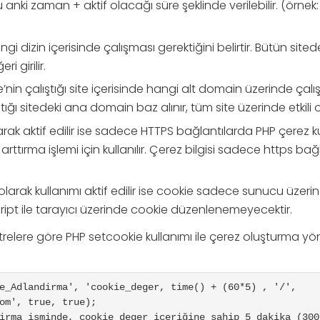
anki zaman + aktif olacağı süre şeklinde verilebilir. (örnek
gi dizin içerisinde çalışması gerektiğini belirtir. Bütün site
ri girilir.
in çalıştığı site içerisinde hangi alt domain üzerinde çalışa
tığı sitedeki ana domain baz alınır, tüm site üzerinde etkili o
arak aktif edilir ise sadece HTTPS bağlantılarda PHP çerez ku
rttırma işlemi için kullanılır. Çerez bilgisi sadece https bağl
olarak kullanımı aktif edilir ise cookie sadece sunucu üzerind
ript ile tarayıcı üzerinde cookie düzenlenemeyecektir.
relere göre PHP setcookie kullanımı ile çerez oluşturma yö
e_Adlandirma', 'cookie_deger, time() + (60*5) , '/', 
om', true, true);

irma isminde, cookie_deger içeriğine sahip 5 dakika (300