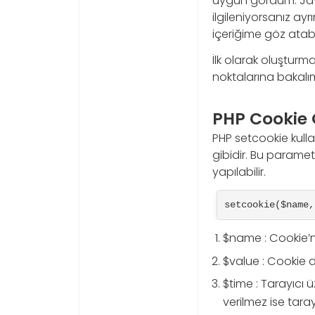
uygun gördüm. Java
ilgileniyorsanız ayr
içeriğime göz atabil
İlk olarak oluşturm
noktalarına bakalı
PHP Cookie 
PHP setcookie kulla
gibidir. Bu parame
yapılabilir.
setcookie($name,
$name : Cookie’nin
$value : Cookie d
$time : Tarayıcı 
verilmez ise taray