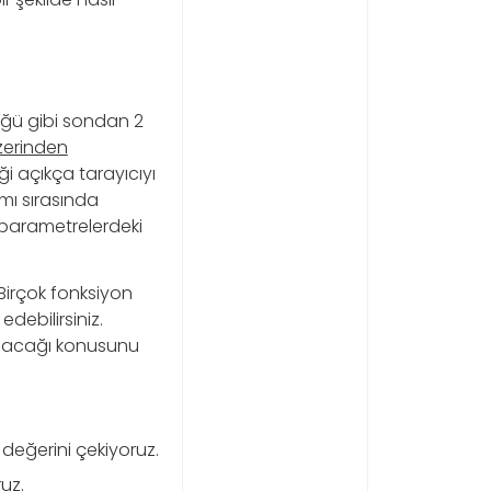
üğü gibi sondan 2
zerinden
i açıkça tarayıcıyı
ımı sırasında
 parametrelerdeki
Birçok fonksiyon
debilirsiniz.
anılacağı konusunu
n değerini çekiyoruz.
ruz.