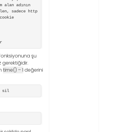
m alan adının 
len, sadece http 
ookie 
r
e fonksiyonuna şu
gerektiğidir.
en
time() – 1
değerini
 sil
r şekilde nasıl