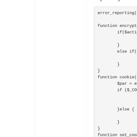
error_reporting(
function encrypt
	if($action == 'encrypt') {

		return urlencode(base64_encode($string));

	}

	else if($action == 'decrypt'){

		return base64_decode(urldecode($string));

	}

}

function cookie(
	$par = encrypt_decrypt('encrypt',urlencode($par));

	if ($_COOKIE[$par]){						

		return encrypt_decrypt('decrypt',$_COOKIE[$par]);				
	}else {						

		return false;				

	}		

}

function set_coo