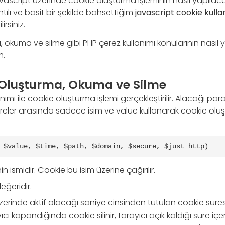
script üzerinde cookie oluşturma işleminin nasıl yapılac
ıntılı ve basit bir şekilde bahsettiğim
javascript cookie kulla
irsiniz.
a, okuma ve silme gibi PHP çerez kullanımı konularının nasıl 
m.
Oluşturma, Okuma ve Silme
nımı ile cookie oluşturma işlemi gerçekleştirilir. Alacağı pa
treler arasında sadece isim ve value kullanarak cookie olu
 $value, $time, $path, $domain, $secure, $just_http)
 ismidir. Cookie bu isim üzerine çağırılır.
eğeridir.
üzerinde aktif olacağı saniye cinsinden tutulan cookie süresi
ıcı kapandığında cookie silinir, tarayıcı açık kaldığı süre içer