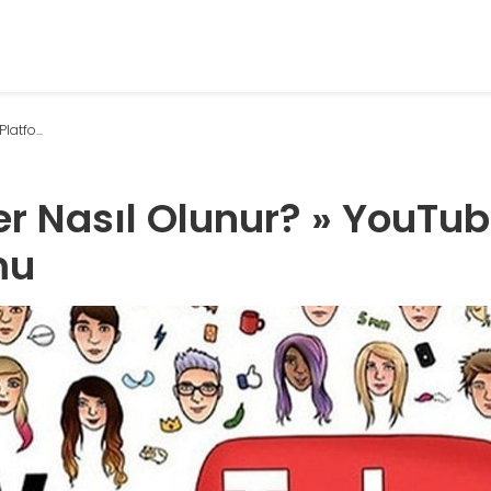
atfo...
r Nasıl Olunur? » YouTub
mu