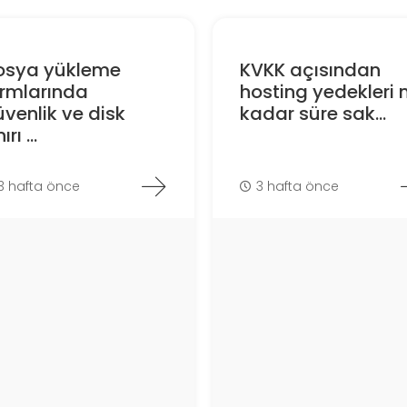
osya yükleme
KVKK açısından
ormlarında
hosting yedekleri 
venlik ve disk
kadar süre sak...
ırı ...
3 hafta önce
3 hafta önce