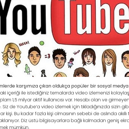
lerde karşımıza çıkan oldukça popüler bir sosyal medya
i içeriği ile istediğiniz temalarda video izlemenizi kolaylaşt
lam 1,5 milyar aktif kullanıcısı var. Hesabı olan ve girmeye
Siz de Youtube’a video izlemek için tıkladığınızda sizin gibi 
r kişi. Bu kadar fazla kişi olmasının sebebi de aslında akıllı 
lanıyor. Diz üstü bilgisayarlara bağlı kalmadan geniş ek
tmek mümkün.