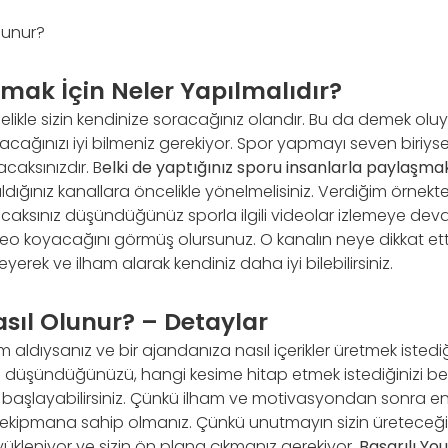
mak İçin Neler Yapılmalıdır?
likle sizin kendinize soracağınız olandır. Bu da demek oluyo
cağınızı iyi bilmeniz gerekiyor. Spor yapmayı seven biriys
acaksınızdır. B
elki de yaptığınız sporu insanlarla paylaşmak
dığınız kanallara öncelikle yönelmelisiniz. Verdiğim örnekteki
acaksınız düşündüğünüz sporla ilgili videolar izlemeye dev
ideo koyacağını görmüş olursunuz. O kanalın neye dikkat et
yerek ve ilham alarak kendiniz daha iyi bilebilirsiniz.
sıl Olunur? – Detaylar
m aldıysanız ve bir ajandanıza nasıl içerikler üretmek istedi
i düşündüğünüzü, hangi kesime hitap etmek istediğinizi bel
aşlayabilirsiniz. Çünkü ilham ve motivasyondan sonra en
eli ekipmana sahip olmanız. Çünkü unutmayın sizin üreteceğini
ükleniyor ve sizin ön plana çıkmanız gerekiyor.
Başarılı Yo