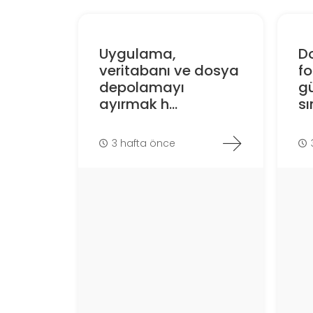
Uygulama,
D
veritabanı ve dosya
f
depolamayı
gü
ayırmak h...
sın
3 hafta önce