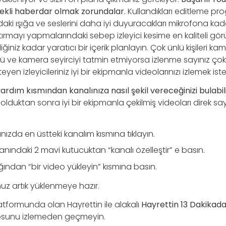
rekli haberdar olmak zorundalar.
Kullandıkları editleme p
i ışığa ve seslerini daha iyi duyuracakları mikrofona kadar
tırmayı yapmalarındaki sebep izleyici kesime en kaliteli gö
diğiniz kadar yaratıcı bir içerik planlayın. Çok ünlü kişileri ka
tü ve kamera seyirciyi tatmin etmiyorsa izlenme sayınız çok 
teyen izleyicileriniz iyi bir ekipmanla videolarınızı izlemek ister
rdım kısmından kanalınıza nasıl şekil vereceğinizi bulabilir
i olduktan sonra iyi bir ekipmanla çekilmiş videoları direk s
ığınızda en üstteki kanalım kısmına tıklayın.
yanındaki 2 mavi kutucuktan “kanalı özelleştir” e basın.
ğından “bir video yükleyin” kısmına basın.
nuz artık yüklenmeye hazır.
tformunda olan Hayrettin ile alakalı
Hayrettin 13 Dakikada
sunu izlemeden geçmeyin.