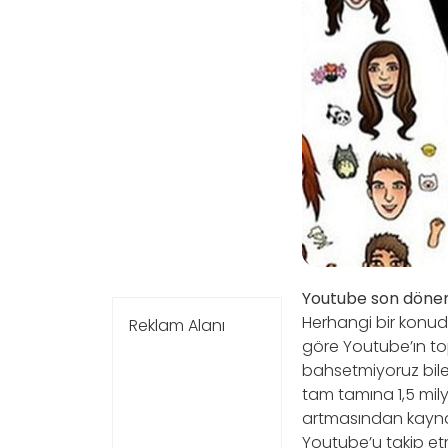
Youtube son dönem
Herhangi bir konudak
Reklam Alanı
göre Youtube’ın top
bahsetmiyoruz bile. 
tam tamına 1,5 milya
artmasından kaynak
Youtube’u takip e