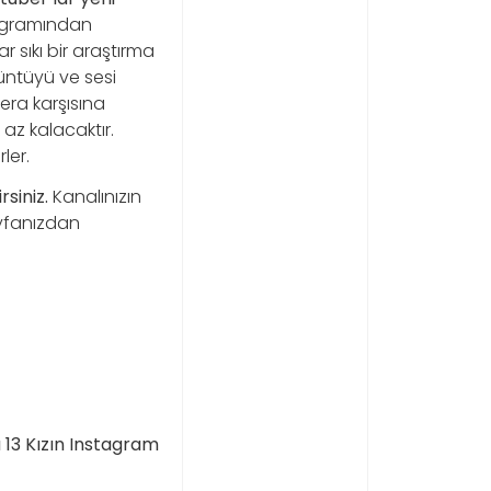
rogramından
 sıkı bir araştırma
rüntüyü ve sesi
mera karşısına
az kalacaktır.
ler.
siniz.
Kanalınızın
ayfanızdan
 13 Kızın Instagram