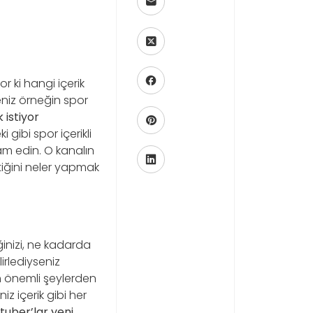
r ki hangi içerik
eniz örneğin spor
 istiyor
 gibi spor içerikli
am edin. O kanalın
tiğini neler yapmak
ğinizi, ne kadarda
irlediyseniz
 önemli şeylerden
z içerik gibi her
utuber’lar yeni