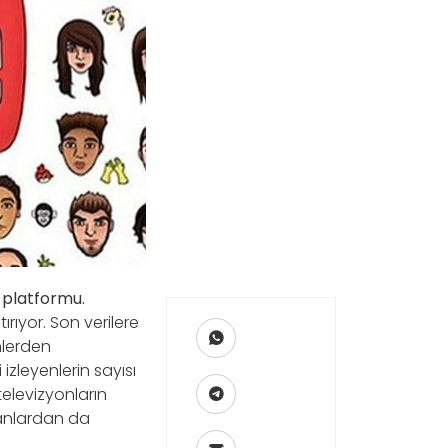
 platformu.
ırıyor. Son verilere
nlerden
izleyenlerin sayısı
televizyonların
ranlardan da