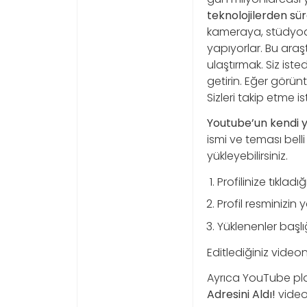
teknolojilerden sü
kameraya, stüdyodak
yapıyorlar. Bu araş
ulaştırmak. Siz iste
getirin. Eğer görün
Sizleri takip etme is
Youtube’un kendi ya
ismi ve teması bell
yükleyebilirsiniz.
Profilinize tıklad
Profil resminizin 
Yüklenenler başlı
Editlediğiniz video
Ayrıca YouTube pla
Adresini Aldı!
video