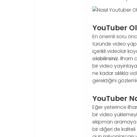
YouTuber Ol
En önemli soru önce
türünde video yapa
içerikli videolar koy
olabilirsiniz.
İlham al
bir video yayınlay
ne kadar sıklıkla v
gerektiğini gözlemle
YouTuber Na
Eğer yeterince ilha
bir video yüklemey
ekipman aramaya b
bir diğeri de kalit
gün milyonlarcası y