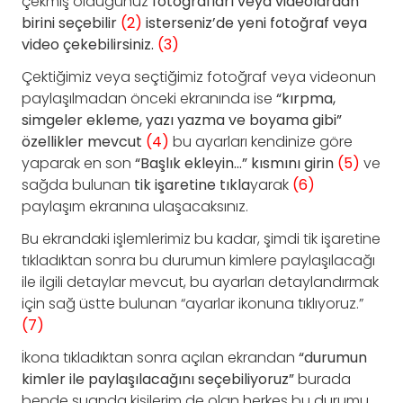
çekmiş olduğunuz
fotoğrafları veya videolardan
birini seçebilir
(2)
isterseniz’de yeni fotoğraf veya
video çekebilirsiniz.
(3)
Çektiğimiz veya seçtiğimiz fotoğraf veya videonun
paylaşılmadan önceki ekranında ise
“kırpma,
simgeler ekleme, yazı yazma ve boyama gibi”
özellikler mevcut
(4)
bu ayarları kendinize göre
yaparak en son
“Başlık ekleyin…” kısmını girin
(5)
ve
sağda bulunan
tik işaretine tıkla
yarak
(6)
paylaşım ekranına ulaşacaksınız.
Bu ekrandaki işlemlerimiz bu kadar, şimdi tik işaretine
tıkladıktan sonra bu durumun kimlere paylaşılacağı
ile ilgili detaylar mevcut, bu ayarları detaylandırmak
için sağ üstte bulunan “ayarlar ikonuna tıklıyoruz.”
(7)
İkona tıkladıktan sonra açılan ekrandan
“durumun
kimler ile paylaşılacağını seçebiliyoruz”
burada
bende şuanda kişilerim de olan herkes bu durumu