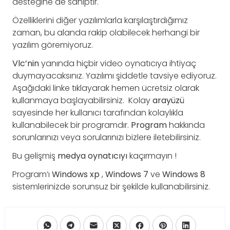
desteğine de sahiptir.
Özelliklerini diğer yazılımlarla karşılaştırdığımız
zaman, bu alanda rakip olabilecek herhangi bir
yazılım göremiyoruz.
Vlc’nin
yanında hiçbir video oynatıcıya ihtiyaç
duymayacaksınız. Yazılımı şiddetle tavsiye ediyoruz.
Aşağıdaki linke tıklayarak hemen ücretsiz olarak
kullanmaya başlayabilirsiniz. Kolay
arayüzü
sayesinde her kullanıcı tarafından kolaylıkla
kullanabilecek bir programdır.
Program
hakkında
sorunlarınızı veya sorularınızı bizlere iletebilirsiniz.
Bu gelişmiş
medya
oynatıcıyı
kaçırmayın !
Program’ı
Windows xp
,
Windows
7
ve
Windows
8
sistemlerinizde sorunsuz bir şekilde kullanabilirsiniz.