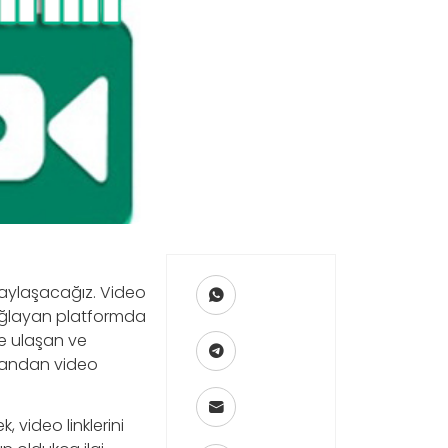
k paylaşacağız. Video
sağlayan platformda
eye ulaşan ve
alandan video
, video linklerini