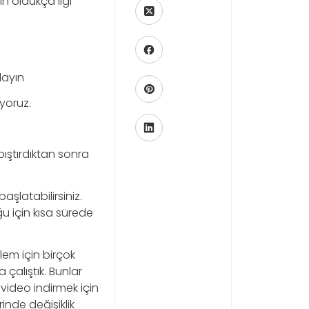
nın oldukça ilgi
layın
ıyoruz.
pıştırdıktan sonra
şlatabilirsiniz.
u için kısa sürede
lem için birçok
çalıştık. Bunlar
 video indirmek için
rinde değişiklik