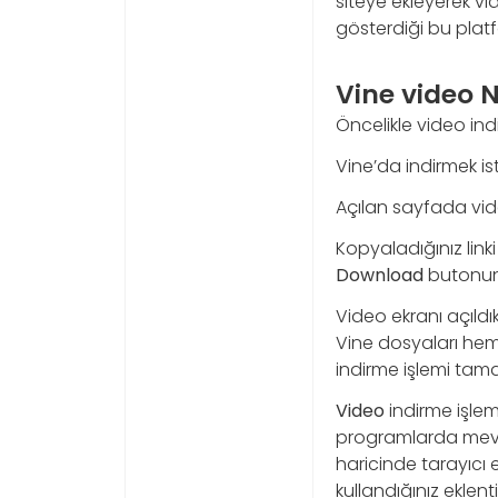
siteye ekleyerek vide
gösterdiği bu platf
Vine video Na
Öncelikle video ind
Vine’da indirmek is
Açılan sayfada vid
Kopyaladığınız linki
Download
butonun
Video ekranı açıld
Vine dosyaları hem
indirme işlemi tam
Video
indirme işlem
programlarda mevcut
haricinde tarayıcı e
kullandığınız eklent