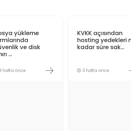
osya yükleme
KVKK açısından
ormlarında
hosting yedekleri 
venlik ve disk
kadar süre sak...
ırı ...
3 hafta önce
3 hafta önce