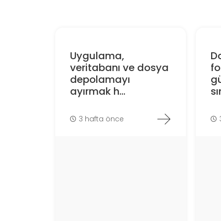
Uygulama,
D
veritabanı ve dosya
f
depolamayı
gü
ayırmak h...
sın
3 hafta önce