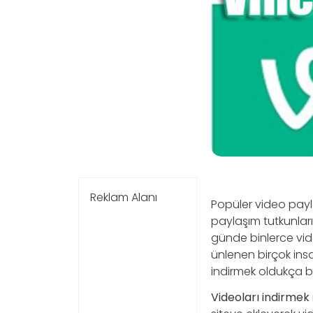
Reklam Alanı
Popüler video pay
paylaşım tutkunlar
günde binlerce vi
ünlenen birçok insa
indirmek oldukça ba
Videoları
indirmek