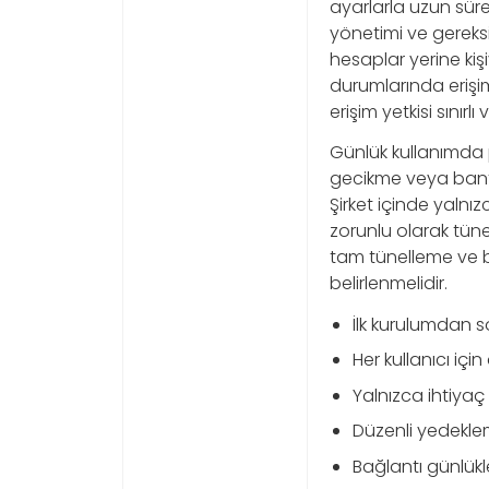
ayarlarla uzun sür
yönetimi ve gereksiz
hesaplar yerine kiş
durumlarında erişim
erişim yetkisi sınır
Günlük kullanımda 
gecikme veya bant g
Şirket içinde yalnı
zorunlu olarak tüne
tam tünelleme ve b
belirlenmelidir.
İlk kurulumdan so
Her kullanıcı içi
Yalnızca ihtiyaç
Düzenli yedekle
Bağlantı günlükl