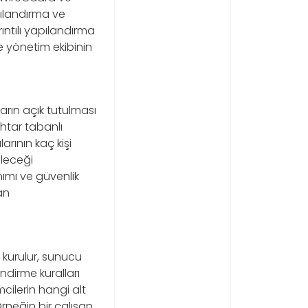
ılandırma ve
ntılı yapılandırma
ve yönetim ekibinin
rın açık tutulması
ahtar tabanlı
arının kaç kişi
ileceği
anımı ve güvenlik
an
mı kurulur, sunucu
endirme kuralları
mcilerin hangi alt
Örneğin bir çalışan