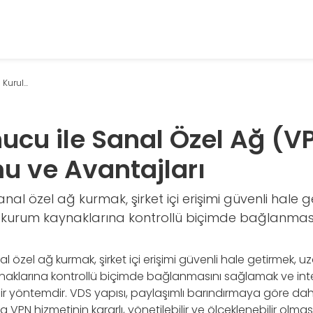
urul...
ucu ile Sanal Özel Ağ (V
u ve Avantajları
nal özel ağ kurmak, şirket içi erişimi güvenli hale 
in kurum kaynaklarına kontrollü biçimde bağlanma
l özel ağ kurmak, şirket içi erişimi güvenli hale getirmek, u
ynaklarına kontrollü biçimde bağlanmasını sağlamak ve inter
 bir yöntemdir. VDS yapısı, paylaşımlı barındırmaya göre dah
VPN hizmetinin kararlı, yönetilebilir ve ölçeklenebilir olması