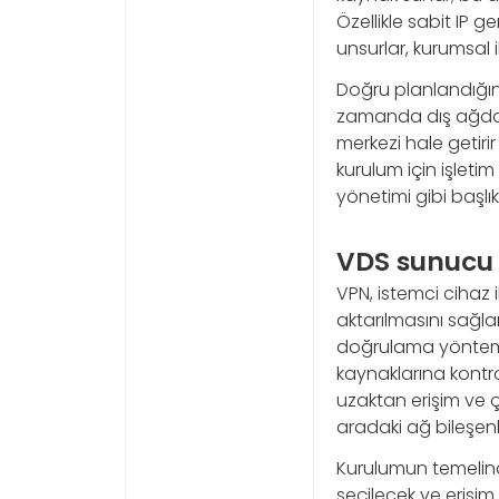
Özellikle sabit IP ge
unsurlar, kurumsal 
Doğru planlandığın
zamanda dış ağdan i
merkezi hale getirir
kurulum için işletim
yönetimi gibi başlıkl
VDS sunucu
VPN, istemci cihaz i
aktarılmasını sağlar
doğrulama yöntemi
kaynaklarına kontrol
uzaktan erişim ve ço
aradaki ağ bileşenl
Kurulumun temelind
seçilecek ve erişim