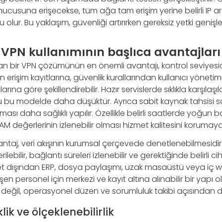
cusuna erişecekse, tüm ağa tam erişim yerine belirli IP aral
lur. Bu yaklaşım, güvenliği artırırken gereksiz yetki genişle
 VPN kullanımının başlıca avantajları
an bir VPN çözümünün en önemli avantajı, kontrol seviyesi
erişim kayıtlarına, güvenlik kurallarından kullanıcı yöneti
rına göre şekillendirebilir. Hazır servislerde sıklıkla karşılaşıla
u bu modelde daha düşüktür. Ayrıca sabit kaynak tahsisi 
sı daha sağlıklı yapılır. Özellikle belirli saatlerde yoğun b
AM değerlerinin izlenebilir olması hizmet kalitesini korumaya
ntaj, veri akışının kurumsal çerçevede denetlenebilmesidir. E
ilebilir, bağlantı süreleri izlenebilir ve gerektiğinde belirli c
 Şirket dışından ERP, dosya paylaşımı, uzak masaüstü veya iç 
n personel için merkezi ve kayıt altına alınabilir bir yapı o
değil, operasyonel düzen ve sorumluluk takibi açısından da
lik ve ölçeklenebilirlik