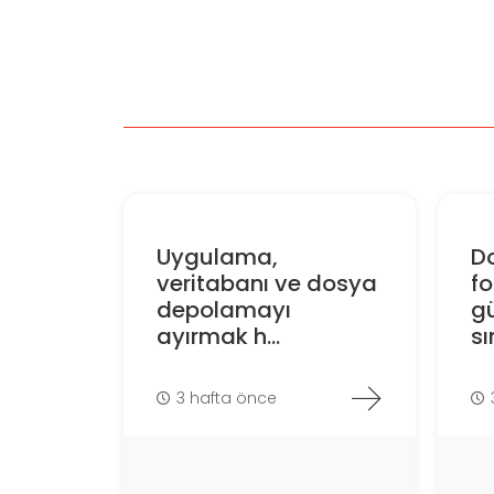
Uygulama,
D
veritabanı ve dosya
f
depolamayı
gü
ayırmak h...
sın
3 hafta önce