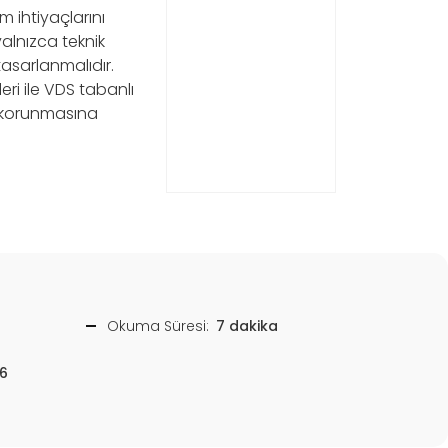
 ihtiyaçlarını
yalnızca teknik
tasarlanmalıdır.
ri ile VDS tabanlı
n korunmasına
Okuma Süresi:
7 dakika
6