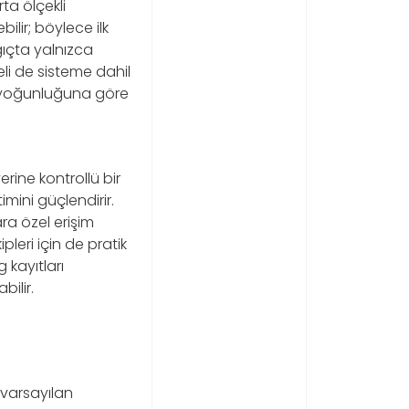
ta ölçekli
ilir; böylece ilk
ıçta yalnızca
eli de sisteme dahil
ım yoğunluğuna göre
rine kontrollü bir
imini güçlendirir.
ara özel erişim
pleri için de pratik
 kayıtları
bilir.
 varsayılan