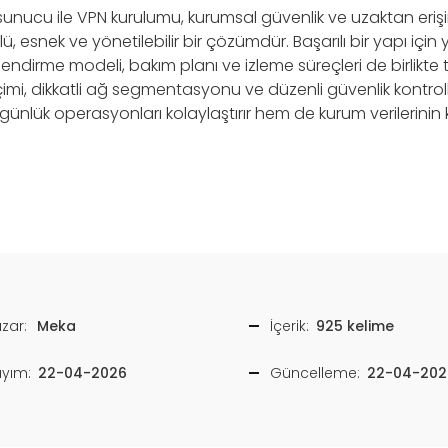
nucu ile VPN kurulumu, kurumsal güvenlik ve uzaktan erişim
ü, esnek ve yönetilebilir bir çözümdür. Başarılı bir yapı için 
lendirme modeli, bakım planı ve izleme süreçleri de birlikte 
mi, dikkatli ağ segmentasyonu ve düzenli güvenlik kontrolle
günlük operasyonları kolaylaştırır hem de kurum verilerini
zar:
Meka
İçerik:
925 kelime
ayım:
22-04-2026
Güncelleme:
22-04-202