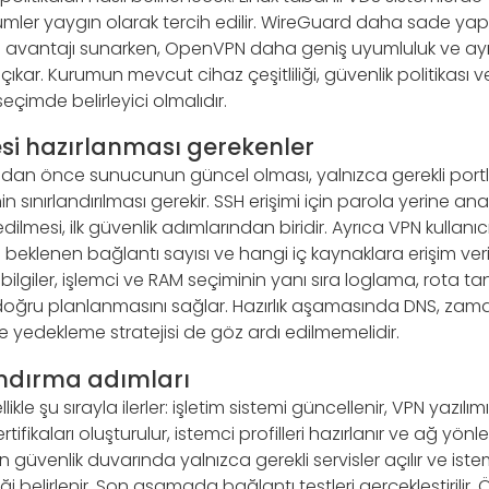
ler yaygın olarak tercih edilir. WireGuard daha sade yap
avantajı sunarken, OpenVPN daha geniş uyumluluk ve ayrı
çıkar. Kurumun mevcut cihaz çeşitliliği, güvenlik politikası 
seçimde belirleyici olmalıdır.
si hazırlanması gerekenler
n önce sunucunun güncel olması, yalnızca gerekli portla
n sınırlandırılması gerekir. SSH erişimi için parola yerine an
lmesi, ilk güvenlik adımlarından biridir. Ayrıca VPN kullanıcıl
beklenen bağlantı sayısı ve hangi iç kaynaklara erişim ver
Bu bilgiler, işlemci ve RAM seçiminin yanı sıra loglama, rota t
n doğru planlanmasını sağlar. Hazırlık aşamasında DNS, zam
 yedekleme stratejisi de göz ardı edilmemelidir.
ndırma adımları
ikle şu sırayla ilerler: işletim sistemi güncellenir, VPN yazılı
tifikaları oluşturulur, istemci profilleri hazırlanır ve ağ yönl
 güvenlik duvarında yalnızca gerekli servisler açılır ve iste
 belirlenir. Son aşamada bağlantı testleri gerçekleştirilir. 