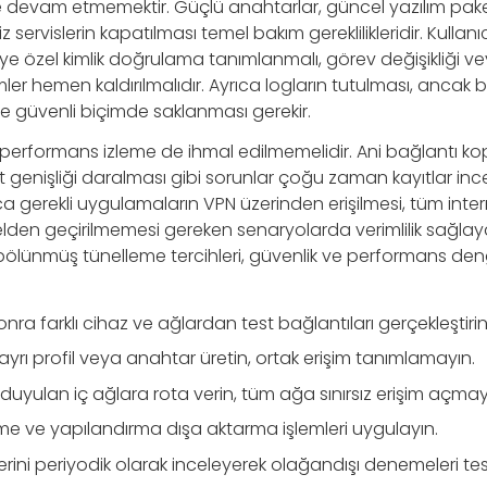
e devam etmemektir. Güçlü anahtarlar, güncel yazılım pake
 servislerin kapatılması temel bakım gereklilikleridir. Kullanıc
iye özel kimlik doğrulama tanımlanmalı, görev değişikliği v
ler hemen kaldırılmalıdır. Ayrıca logların tutulması, ancak b
lı ve güvenli biçimde saklanması gerekir.
performans izleme de ihmal edilmemelidir. Ani bağlantı ko
enişliği daralması gibi sorunlar çoğu zaman kayıtlar incel
zca gerekli uygulamaların VPN üzerinden erişilmesi, tüm inter
lden geçirilmemesi gereken senaryolarda verimlilik sağlaya
ölünmüş tünelleme tercihleri, güvenlik ve performans deng
nra farklı cihaz ve ağlardan test bağlantıları gerçekleştirin
n ayrı profil veya anahtar üretin, ortak erişim tanımlamayın.
 duyulan iç ağlara rota verin, tüm ağa sınırsız erişim açmay
me ve yapılandırma dışa aktarma işlemleri uygulayın.
erini periyodik olarak inceleyerek olağandışı denemeleri tes