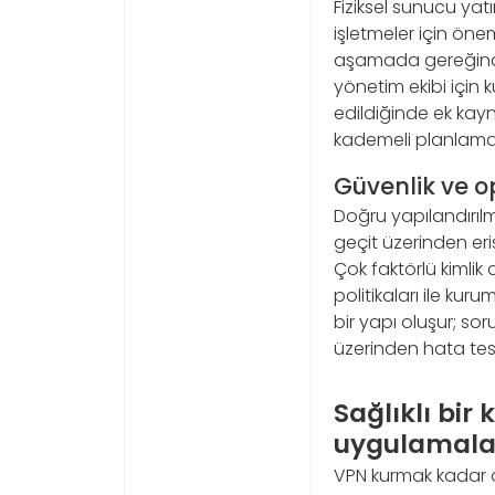
Fiziksel sunucu yat
işletmeler için önem
aşamada gereğinde
yönetim ekibi için 
edildiğinde ek kayn
kademeli planlama 
Güvenlik ve 
Doğru yapılandırılm
geçit üzerinden eriş
Çok faktörlü kimlik 
politikaları ile kur
bir yapı oluşur; sor
üzerinden hata tespi
Sağlıklı bir
uygulamala
VPN kurmak kadar o