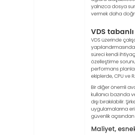
yalnızca dosya sunu
vermek daha doğru o
VDS tabanlı
VDS üzerinde çalış
yapılandırmasından 
süreci kendi ihtiyaçla
özelleştirme sorun
performans planlama
ekiplerde, CPU ve R
Bir diğer önemli ava
kullanıcı bazında ver
dışı bırakılabilir.
uygulamalarına erişe
güvenlik açısından 
Maliyet, esnek