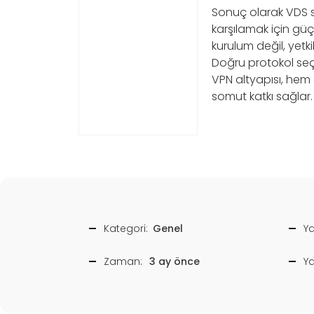
Sonuç olarak VDS su
karşılamak için güçl
kurulum değil, yetki
Doğru protokol seçi
VPN altyapısı, hem 
somut katkı sağlar.
Kategori:
Genel
Ya
Zaman:
3 ay önce
Y