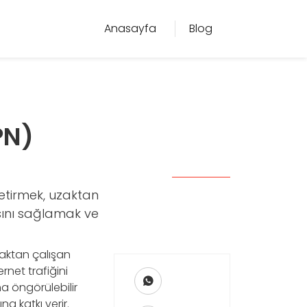
Anasayfa
Blog
PN)
getirmek, uzaktan
sını sağlamak ve
zaktan çalışan
net trafiğini
a öngörülebilir
na katkı verir.