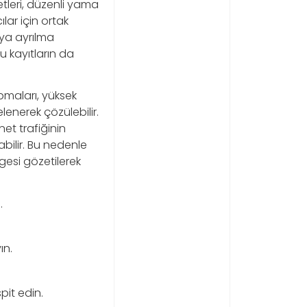
tleri, düzenli yama
ılar için ortak
eya ayrılma
u kayıtların da
pmaları, yüksek
enerek çözülebilir.
net trafiğinin
bilir. Bu nedenle
esi gözetilerek
.
ın.
pit edin.