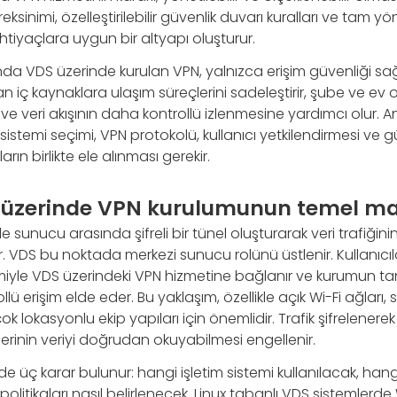
reksinimi, özelleştirilebilir güvenlik duvarı kuralları ve tam yö
ihtiyaçlara uygun bir altyapı oluşturur.
da VDS üzerinde kurulan VPN, yalnızca erişim güvenliği sa
ç kaynaklara ulaşım süreçlerini sadeleştirir, şube ve ev of
 ve veri akışının daha kontrollü izlenmesine yardımcı olur. An
 sistemi seçimi, VPN protokolü, kullanıcı yetkilendirmesi ve gü
arın birlikte ele alınması gerekir.
 üzerinde VPN kurulumunun temel ma
le sunucu arasında şifreli bir tünel oluşturarak veri trafiğini
. VDS bu noktada merkezi sunucu rolünü üstlenir. Kullanıcılar
yle VDS üzerindeki VPN hizmetine bağlanır ve kurumun ta
lü erişim elde eder. Bu yaklaşım, özellikle açık Wi-Fi ağları,
k lokasyonlu ekip yapıları için önemlidir. Trafik şifrelenerek 
erinin veriyi doğrudan okuyabilmesi engellenir.
e üç karar bulunur: hangi işletim sistemi kullanılacak, ha
 politikaları nasıl belirlenecek. Linux tabanlı VDS sistemler