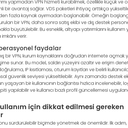
ırımı yapmadan VPN hizmeti kurabilmek, özellikle küçük ve or
li bir avantaj sağlar. VDS paketleri ihtiyaç arttıkça yükseltileb
n fazla kaynak ayırmadan başlanabilir. Örneğin başlang
kurulan bir VPN, daha sonra satış ekibi ve dış destek person
akla büyütülebilir. Bu esneklik, altyapı yatırımlarını kullan
imkânı verir.
operasyonel faydalar
ış bir VPN, kurum kaynaklarını doğrudan internete açmak ye
ime sunar. Bu model, saldırı yüzeyini azaltır ve erişim denet
doğrulama, IP kısıtlaması, oturum kayıtları ve belirli kullanıcıl
umsal güvenlik seviyesi yükseltilebilir. Aynı zamanda destek eki
un yaşayan bir kullanıcının bağlantısı hızlıca incelenebilir, log
ti yapılabilir ve kullanıcı bazlı profil güncellemesi uygulana
 kullanım için dikkat edilmesi gereken
r
nu sürdürülebilir biçimde yönetmek de önemlidir. İlk adım,