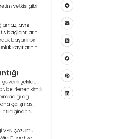
netim yetkisi gibi
ğlamaz; aynı
is bağlantılarını
cak başarılı bir
nlük kayıtlarının
ntığı
n güvenli şekilde
, belirlenen kimlik
nımladığı ağ
 saha çalışması,
iletildiğinden,
ngi VPN çözümü
de WireGuard ve