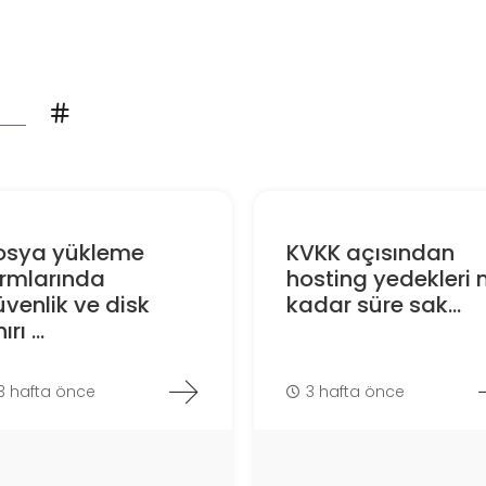
osya yükleme
KVKK açısından
ormlarında
hosting yedekleri 
venlik ve disk
kadar süre sak...
ırı ...
3 hafta önce
3 hafta önce