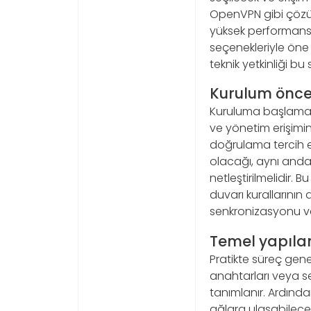
OpenVPN gibi çözüm
yüksek performans 
seçenekleriyle öne 
teknik yetkinliği bu 
Kurulum önce
Kuruluma başlamada
ve yönetim erişimini
doğrulama tercih edi
olacağı, aynı anda 
netleştirilmelidir. 
duvarı kurallarını
senkronizasyonu ve
Temel yapıla
Pratikte süreç genell
anahtarları veya ser
tanımlanır. Ardından
ağlara ulaşabileceği