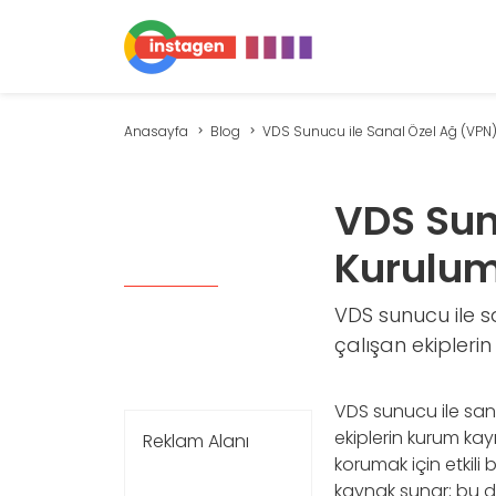
Anasayfa
Blog
VDS Sunucu ile Sanal Özel Ağ (VPN) K
VDS Sun
Kurulum
VDS sunucu ile sa
çalışan ekipler
VDS sunucu ile sana
ekiplerin kurum ka
Reklam Alanı
korumak için etkili
kaynak sunar; bu da 