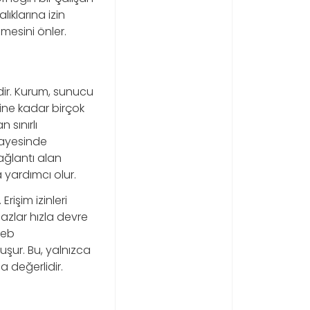
ıklarına izin
mesini önler.
dir. Kurum, sunucu
mine kadar birçok
n sınırlı
sayesinde
ağlantı alan
 yardımcı olur.
rişim izinleri
ihazlar hızla devre
web
luşur. Bu, yalnızca
 değerlidir.