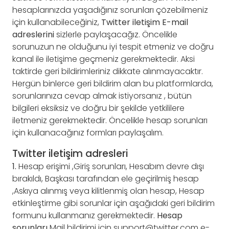
hesaplarınızda yaşadığınız sorunları çözebilmeniz
için kullanabileceğiniz,
Twitter iletişim E-mail
adreslerini
sizlerle paylaşacağız. Öncelikle
sorunuzun ne olduğunu iyi tespit etmeniz ve doğru
kanal ile iletişime geçmeniz gerekmektedir. Aksi
taktirde geri bildirimleriniz dikkate alınmayacaktır.
Hergün binlerce geri bildirim alan bu platformlarda,
sorunlarınıza cevap almak istiyorsanız , bütün
bilgileri eksiksiz ve doğru bir şekilde yetkililere
iletmeniz gerekmektedir. Öncelikle hesap sorunları
için kullanacağınız formları paylaşalım.
Twitter iletişim adresleri
1.
Hesap erişimi ,Giriş sorunları, Hesabım devre dışı
bırakıldı, Başkası tarafından ele geçirilmiş hesap
,Askıya alınmış veya kilitlenmiş olan hesap, Hesap
etkinleştirme gibi sorunlar için aşağıdaki geri bildirim
formunu kullanmanız gerekmektedir.
Hesap
sorunları
Mail bildirimi için
support@twitter.com
e-