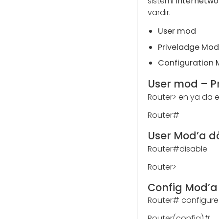
sistemi
İnternetwo
vardır.
User mod
Priveladge Mod
Configuration 
User mod – P
Router> en ya da 
Router#
User Mod’a 
Router#disable
Router>
Config Mod’a
Router# configure
Router(config)#