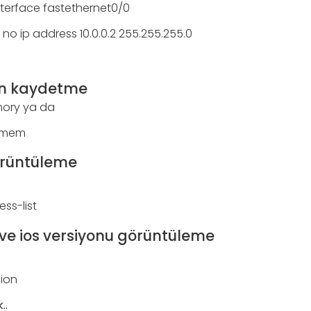
terface fastethernet0/0
no ip address 10.0.0.2 255.255.255.0
on kaydetme
mory ya da
r mem
örüntüleme
ss-list
ve ios versiyonu görüntüleme
ion
..