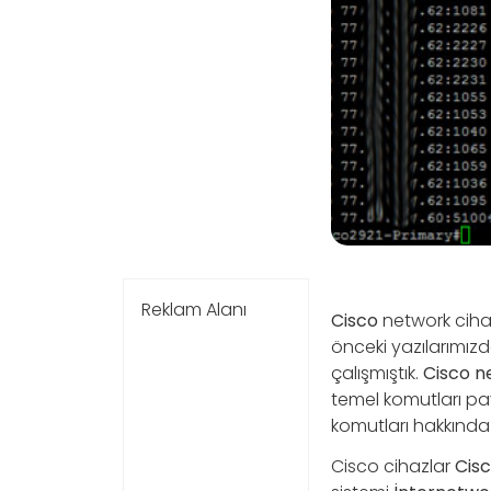
Reklam Alanı
Cisco
network cihaz
önceki yazılarımızd
çalışmıştık.
Cisco n
temel komutları pa
komutları hakkında so
Cisco cihazlar
Cis