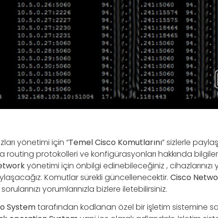
ları yönetimi için “
Temel Cisco Komutlarını
” sizlerle payl
a routing protokolleri ve konfigürasyonları hakkında bilgil
etwork
yönetimi için önbilgi edinebileceğiniz , cihazlarınızı
ylaşacağız. Komutlar sürekli güncellenecektir.
Cisco Netwo
rularınızı yorumlarınızla bizlere iletebilirsiniz.
co
System
tarafından kodlanan özel bir işletim sistemine sahi