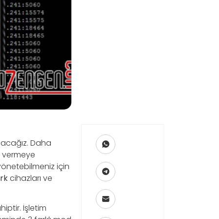
aşacağız. Daha
er vermeye
 yönetebilmeniz için
rk
cihazları ve
ptir. İşletim