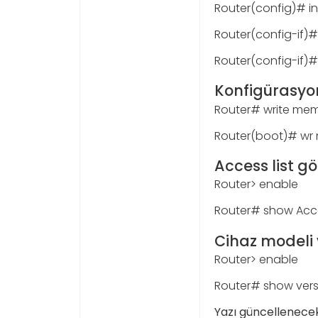
Router(config)# in
Router(config-if)# 
Router(config-if)#
Konfigürasy
Router# write me
Router(boot)# w
Access list g
Router> enable
Router# show Acce
Cihaz modeli 
Router> enable
Router# show vers
Yazı güncellenecek