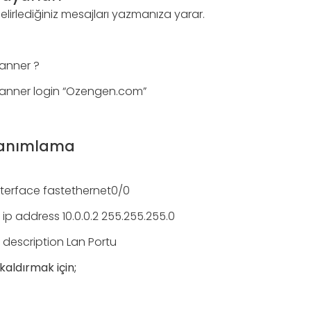
lirlediğiniz mesajları yazmanıza yarar.
anner ?
anner login “Ozengen.com”
 tanımlama
terface fastethernet0/0
ip address 10.0.0.2 255.255.255.0
 description Lan Portu
 kaldırmak için;