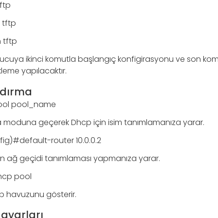
ftp
 tftp
 tftp
unucuya ikinci komutla başlangıç konfigirasyonu ve son kom
eme yapılacaktır.
ndırma
ool pool_name
 moduna geçerek Dhcp için isim tanımlamanıza yarar.
g)#default-router 10.0.0.2
an ağ geçidi tanımlaması yapmanıza yarar.
hcp pool
cp havuzunu gösterir.
ayarları