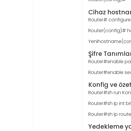
Cihaz hostna
Router# configure
Router(config)# 
Yenihostname(con
Şifre Tanıml
Router#enable p
Router#enable se
Konfig ve öz
Router#sh run Kon
Router#sh ip int b
Router#sh ip rout
Yedekleme 