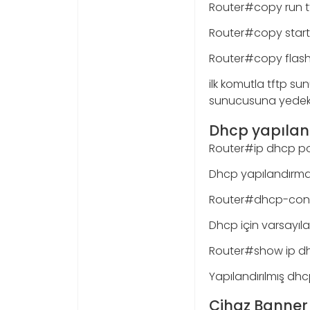
Router#copy run t
Router#copy start
Router#copy flash
ilk komutla tftp s
sunucusuna yedekl
Dhcp yapıla
Router#ip dhcp p
Dhcp yapılandırma
Router#dhcp-confi
Dhcp için varsayıl
Router#show ip d
Yapılandırılmış dh
Cihaz Banner 