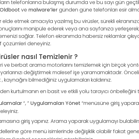
ıcıların telefonlarına bulaşmış durumda ve bu sayı gün geç
, Oldboot
ve
malware’ler
günden güne telefonları esir al
elde etmek amacıyla yazılmış bu virüsler, sürekli ekranınız
onuçlarını manipüle ederek veya ana sayfanıza yerleşerek,
emenizi sağlar. Telefon ekranımda habersiz reklamlar çıkıy
f çözümleri deneyiniz.
rüsler nasıl Temizlenir ?
ri ve berbat arama motorlarını temizlemek için birçok yönt
ayarlarınızı değiştirmek malesef işe yaramamaktadır. Önce
 , kaynağını bilmediğiniz uygulamaları kaldırınız.
den kurtulmanın en basit ve etkili yolu tarayıcı önbelleğini
ulamalar
“, ”
Uygulamaları Yönet
“menüsüne giriş yapar
eleyiniz.
amasına giriş yapınız. Arama yaparak uygulamayı bulabilirs
llerine göre menü isimlerinde değişiklik olabilir fakat genelli