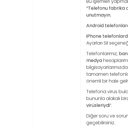
Bu işlemleri yapma
“Telefonu fabrika 
unutmayın.
Android telefonla
iPhone telefonlard
Ayarları Sil seçen
Telefonlarımız;
bank
medya
hesaplarımız
bilgisayarlarımızda
tamamen telefonla
önemli bir hale geli
Telefona virüs bula
bununla alakalı bir
virüsleriydi
“.
Diğer soru ve sorunl
geçebilirsiniz.