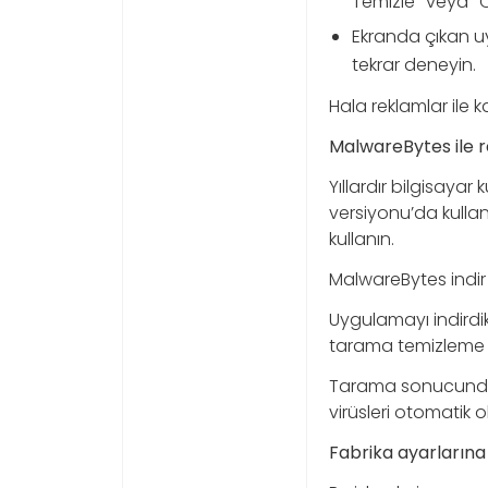
Temizle” veya “C
Ekranda çıkan uy
tekrar deneyin.
Hala reklamlar ile k
MalwareBytes ile r
Yıllardır bilgisayar
versiyonu’da kullanı
kullanın.
MalwareBytes indir
Uygulamayı indirdik
tarama temizleme iş
Tarama sonucunda te
virüsleri otomatik o
Fabrika ayarlarına