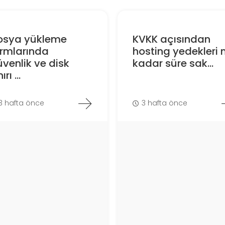
osya yükleme
KVKK açısından
ormlarında
hosting yedekleri 
venlik ve disk
kadar süre sak...
ırı ...
3 hafta önce
3 hafta önce