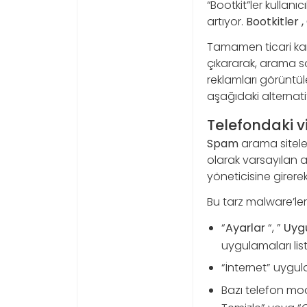
“Bootkit”ler kullan
artıyor.
Bootkitler 
Tamamen ticari kar 
çıkararak, arama s
reklamları görüntül
aşağıdaki alternati
Telefondaki vi
Spam
arama sitele
olarak varsayılan 
yöneticisine girerek
Bu tarz malware’ler
“
Ayarlar
“, ”
Uyg
uygulamaları list
“İnternet” uygul
Bazı telefon mode