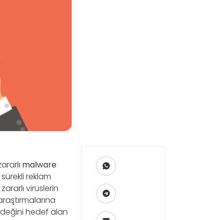
ararlı
malware
 sürekli reklam
ararlı virüslerin
 araştırmalarına
rdeğini hedef alan