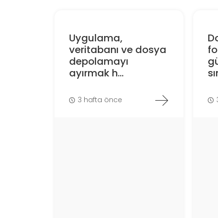
Uygulama,
D
veritabanı ve dosya
f
depolamayı
gü
ayırmak h...
sın
3 hafta önce