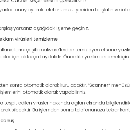
lear Cache” seçeneklerini görebilirsiniz..
arıları onaylayarak telefonunuzu yeniden başlatın ve inter
arşılaşıyorsanız aşağıdaki işleme geçiniz.
eklam virüsleri temizleme
 kullanıcılarını çeşitli malware’lerden temizleyen efsane yazı
cılar için oldukça faydalıdır. Öncelikle yazılımı indirmek için 
ten sonra otomatik olarak kurulacaktır. “
Scanner”
menüsün
lemlerini otomatik olarak yapabiliriniz.
spit edilen virüsler hakkında açılan ekranda bilgilendiril
larak silecektir. Bu işlemden sonra telefonunuzu tekrar kontro
 dönüş