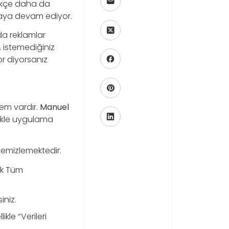
tikçe daha da
maya devam ediyor.
da reklamlar
 istemediğiniz
or diyorsanız
em vardır.
Manuel
likle uygulama
 temizlemektedir.
ak Tüm
iniz.
kle “Verileri