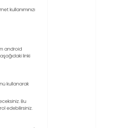
net kullanımınızı
lım android
aşağıdaki linki
ü kullanarak
eceksiniz. Bu
l edebilirsiniz.