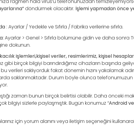
nıza rağmen hala virüs’ü telefonunuzdan temizleyemiyors
ayarlarına”
döndürmek olacaktır.
İşlemi yapmadan önce ye
rda
: Ayarlar / Yedekle ve Sıfırla / Fabrika verilerine sıfırla.
a:
Ayarlar > Genel > Sıfırla bölümüne gidin ve daha sonra Tü
eğine dokunun.
acılık işlemleri,kişisel veriler, resimlerimiz, kişisel hesapla
 gibi birçok bilgiyi barındırdığımız cihazların başında geliy
 bu verileri saklıyorduk fakat dönemin hızını yakalamak adına
rda saklanmaktadır. Durum böyle olunca telefonumuzun 
yor.
ştığı zaman bunun birçok belirtisi olabilir. Daha önceki ma
çok bilgiyi sizlerle paylaşmıştık. Bugün konumuz “
Android ve
arınız için yorum alanını veya iletişim seçeneğini kullanarak