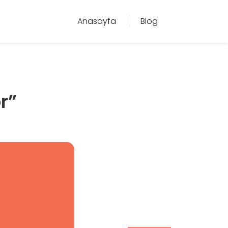
Anasayfa
Blog
r”