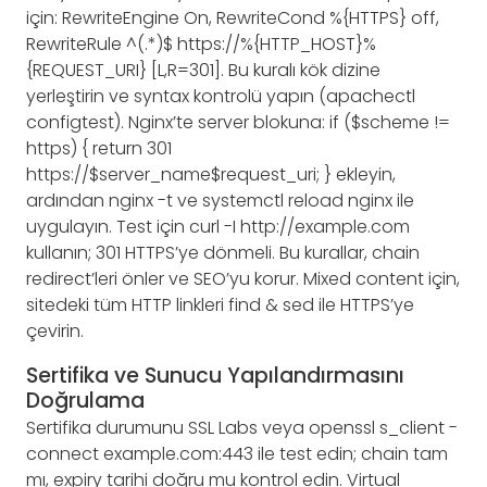
için: RewriteEngine On, RewriteCond %{HTTPS} off,
RewriteRule ^(.*)$ https://%{HTTP_HOST}%
{REQUEST_URI} [L,R=301]. Bu kuralı kök dizine
yerleştirin ve syntax kontrolü yapın (apachectl
configtest). Nginx’te server blokuna: if ($scheme !=
https) { return 301
https://$server_name$request_uri; } ekleyin,
ardından nginx -t ve systemctl reload nginx ile
uygulayın. Test için curl -I http://example.com
kullanın; 301 HTTPS’ye dönmeli. Bu kurallar, chain
redirect’leri önler ve SEO’yu korur. Mixed content için,
sitedeki tüm HTTP linkleri find & sed ile HTTPS’ye
çevirin.
Sertifika ve Sunucu Yapılandırmasını
Doğrulama
Sertifika durumunu SSL Labs veya openssl s_client -
connect example.com:443 ile test edin; chain tam
mı, expiry tarihi doğru mu kontrol edin. Virtual