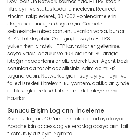
DevTools’un Network sekmesinde, HTTPS isteğini
filtreleyin ve status kodunu inceleyin. Redirect
zincirini takip ederek, 301/302 yönlendirmelerin
doğru sonlandığını doğrulayın. Console
sekmesinde mixed content uyarıları varsa, bunlar
404’ü tetikleyebilir. Örneğin, bir sayfa HTTPS
yüklenirken içindeki HTTP kaynaklar engellenirse,
sayfa yapısı bozulur ve 404 algılanır. Bu araçla,
isteğin header’larını analiz ederek User-Agent bazlı
sorunları da tespit edebilirsiniz. Adım adım: F12
tuşuna basın, Network’e gidin, sayfayı yenileyin ve
failed istekleri filtreleyin. Bu yöntem, dakikalar içinde
netlik sağlar ve kod tabanlı müdahaleye zemin
hazırlar.
Sunucu Erişim Loglarını İnceleme
Sunucu logları, 404’ün tam kökenini ortaya koyar.
Apache için access.log ve error.log dosyalarını tail -
f komutuyla izleyin; Nginx’te