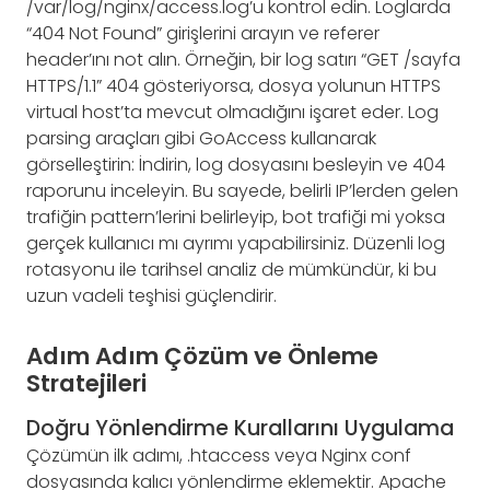
/var/log/nginx/access.log’u kontrol edin. Loglarda
“404 Not Found” girişlerini arayın ve referer
header’ını not alın. Örneğin, bir log satırı “GET /sayfa
HTTPS/1.1” 404 gösteriyorsa, dosya yolunun HTTPS
virtual host’ta mevcut olmadığını işaret eder. Log
parsing araçları gibi GoAccess kullanarak
görselleştirin: İndirin, log dosyasını besleyin ve 404
raporunu inceleyin. Bu sayede, belirli IP’lerden gelen
trafiğin pattern’lerini belirleyip, bot trafiği mi yoksa
gerçek kullanıcı mı ayrımı yapabilirsiniz. Düzenli log
rotasyonu ile tarihsel analiz de mümkündür, ki bu
uzun vadeli teşhisi güçlendirir.
Adım Adım Çözüm ve Önleme
Stratejileri
Doğru Yönlendirme Kurallarını Uygulama
Çözümün ilk adımı, .htaccess veya Nginx conf
dosyasında kalıcı yönlendirme eklemektir. Apache