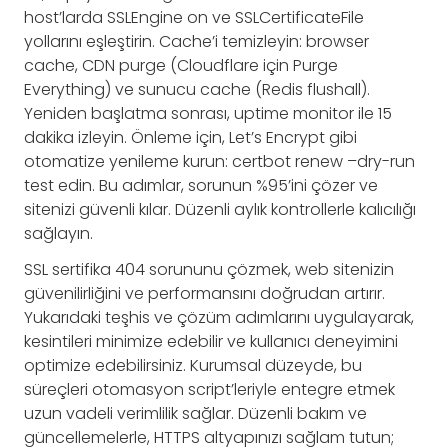
host’larda SSLEngine on ve SSLCertificateFile
yollarını eşleştirin. Cache’i temizleyin: browser
cache, CDN purge (Cloudflare için Purge
Everything) ve sunucu cache (Redis flushall).
Yeniden başlatma sonrası, uptime monitor ile 15
dakika izleyin. Önleme için, Let’s Encrypt gibi
otomatize yenileme kurun: certbot renew –dry-run
test edin. Bu adımlar, sorunun %95’ini çözer ve
sitenizi güvenli kılar. Düzenli aylık kontrollerle kalıcılığı
sağlayın.
SSL sertifika 404 sorununu çözmek, web sitenizin
güvenilirliğini ve performansını doğrudan artırır.
Yukarıdaki teşhis ve çözüm adımlarını uygulayarak,
kesintileri minimize edebilir ve kullanıcı deneyimini
optimize edebilirsiniz. Kurumsal düzeyde, bu
süreçleri otomasyon script’leriyle entegre etmek
uzun vadeli verimlilik sağlar. Düzenli bakım ve
güncellemelerle, HTTPS altyapınızı sağlam tutun;