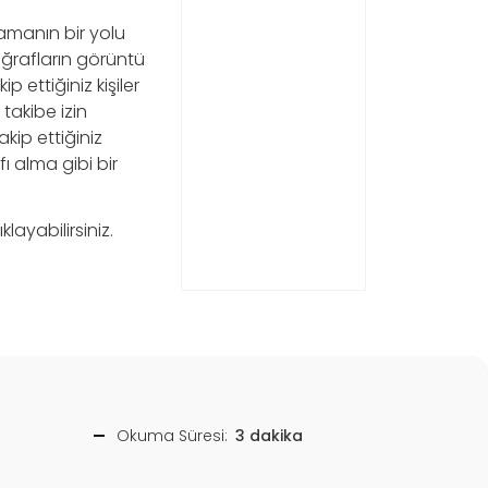
lamanın bir yolu
oğrafların görüntü
 ettiğiniz kişiler
 takibe izin
kip ettiğiniz
fı alma gibi bir
layabilirsiniz.
Okuma Süresi:
3 dakika