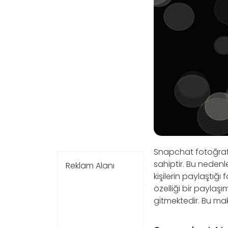
Snapchat fotoğraf 
sahiptir. Bu nedenl
Reklam Alanı
kişilerin paylaştığ
özelliği bir paylaşı
gitmektedir. Bu m