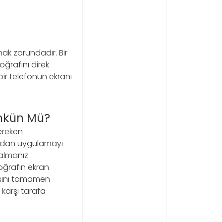
mak zorundadır. Bir
ğrafını direk
bir telefonun ekranı
ümkün Mü?
gereken
ından uygulamayı
almanız
ğrafın ekran
sını tamamen
karşı tarafa