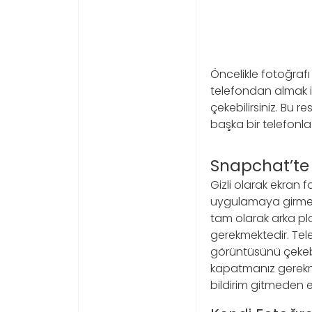
Öncelikle fotoğrafı
telefondan almak i
çekebilirsiniz. Bu 
başka bir telefonl
Snapchat’te
Gizli olarak ekran f
uygulamaya girmek 
tam olarak arka p
gerekmektedir. Te
görüntüsünü çeke
kapatmanız gerekme
bildirim gitmeden e