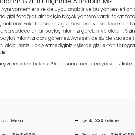
larım Gizli Bir Biçimde Alınabilir Mi?
lir. Aynı yöntemler size de uygulanabilir ve bu yöntemleri an
nda gizli fotoğraf almak için birçok yöntem vardır fakat fot
mektedir. Fakat hesabınız gizli hesapsa ve sadece sizin takip
orsa sadece onlar paylaşımlarınızı görebilir ve alabilir. Sizin
r paylaşımlarınızı dahi göremez. Aynı şekilde siz de sadece ta
ını alabilirsiniz. Takip etmediğiniz kişilerde gizli ekran fotoğra
ır.
şivi nereden bulunur?
konusunu merak ediyorsanız linke tık
zar:
Meka
İçerik:
330 kelime
ayım:
09-10-2018
Güncelleme:
09-10-2018