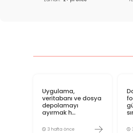
Uygulama,
D
veritabanı ve dosya
f
depolamayı
gü
ayırmak h...
sın
3 hafta önce