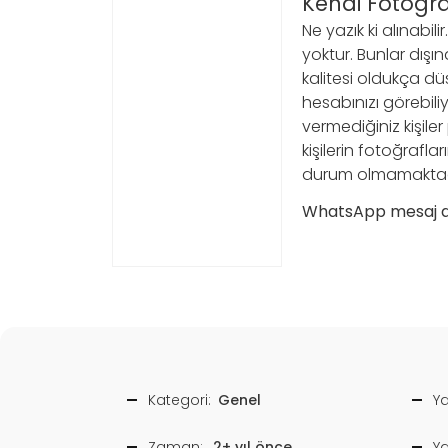
Kendi Fotoğraf
Ne yazık ki alınabi
yoktur. Bunlar dışı
kalitesi oldukça düş
hesabınızı görebiliy
vermediğiniz kişile
kişilerin fotoğraflar
durum olmamaktad
WhatsApp mesaj ar
Kategori:
Genel
Ya
Zaman:
2+ yıl önce
Y