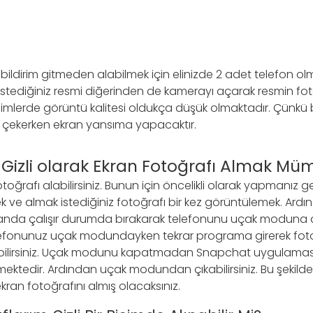
 bildirim gitmeden alabilmek için elinizde 2 adet telefon ol
stediğiniz resmi diğerinden de kamerayı açarak resmin foto
resimlerde görüntü kalitesi oldukça düşük olmaktadır. Çünkü 
a çekerken ekran yansıma yapacaktır.
 Gizli olarak Ekran Fotoğrafı Almak M
otoğrafı alabilirsiniz. Bunun için öncelikli olarak yapmanız 
ve almak istediğiniz fotoğrafı bir kez görüntülemek. Ard
landa çalışır durumda bırakarak telefonunu uçak moduna 
lefonunuz uçak modundayken tekrar programa girerek foto
bilirsiniz. Uçak modunu kapatmadan Snapchat uygulama
ktedir. Ardından uçak modundan çıkabilirsiniz. Bu şekilde 
kran fotoğrafını almış olacaksınız.