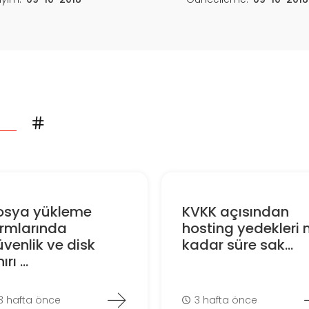
osya yükleme
KVKK açısından
ormlarında
hosting yedekleri 
venlik ve disk
kadar süre sak...
ırı ...
3 hafta önce
3 hafta önce