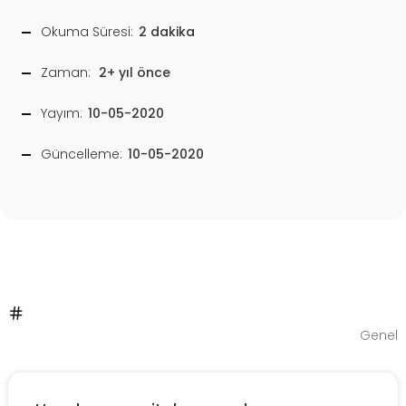
Okuma Süresi:
2 dakika
Zaman:
2+ yıl önce
Yayım:
10-05-2020
Güncelleme:
10-05-2020
Genel