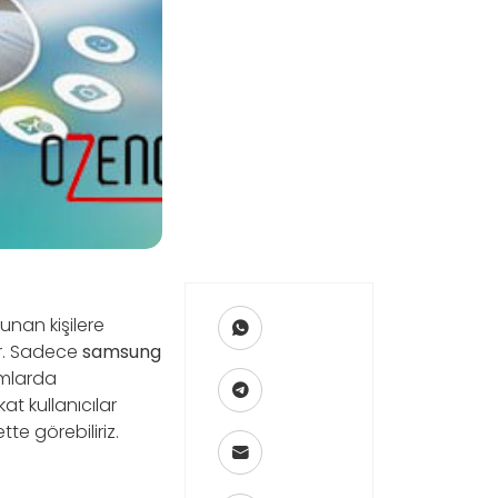
unan kişilere
ir. Sadece
samsung
ımlarda
at kullanıcılar
e görebiliriz.