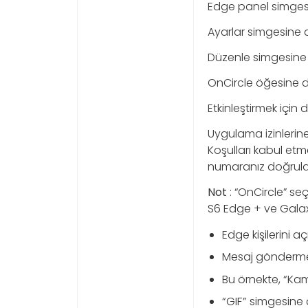
Edge panel simgesin
Ayarlar simgesine
Düzenle simgesine
OnCircle öğesine 
Etkinleştirmek için 
Uygulama izinlerin
Koşulları kabul etm
numaranız doğrulan
Not
: “OnCircle” se
S6 Edge + ve Galax
Edge kişilerini 
Mesaj göndermek 
Bu örnekte, “Ka
“GIF” simgesine