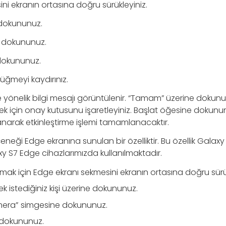
i ekranın ortasına doğru sürükleyiniz.
 dokununuz.
 dokununuz.
dokununuz.
düğmeyi kaydırınız.
e yönelik bilgi mesajı görüntülenir. “Tamam” üzerine doku
ek için onay kutusunu işaretleyiniz. Başlat öğesine dokunu
arak etkinleştirme işlemi tamamlanacaktır.
çeneği Edge ekranına sunulan bir özelliktir. Bu özellik Galax
y S7 Edge cihazlarımızda kullanılmaktadır.
açmak için Edge ekranı sekmesini ekranın ortasına doğru sürü
istediğiniz kişi üzerine dokununuz.
mera” simgesine dokununuz.
 dokununuz.