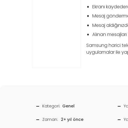
Ekranı kaydedere
Mesaj gönderme
Mesaj aldığınızd
Alınan mesajları 
Samsung harici tel
uygulamalar ile yapa
Kategori:
Genel
Ya
Zaman:
2+ yıl önce
Y