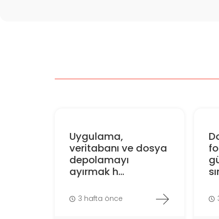
Uygulama,
D
veritabanı ve dosya
f
depolamayı
gü
ayırmak h...
sın
3 hafta önce