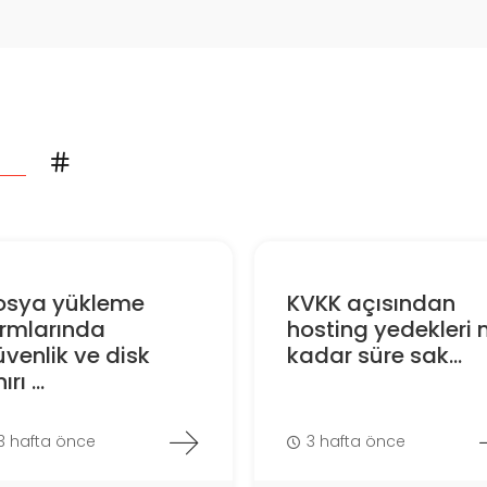
osya yükleme
KVKK açısından
ormlarında
hosting yedekleri 
venlik ve disk
kadar süre sak...
ırı ...
3 hafta önce
3 hafta önce