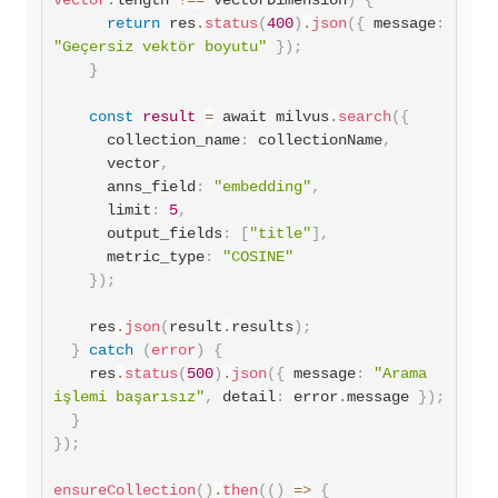
vector
.
length 
!==
 vectorDimension
)
{
return
 res
.
status
(
400
)
.
json
(
{
 message
:
"Geçersiz vektör boyutu"
}
)
;
}
const
result
=
 await milvus
.
search
(
{
      collection_name
:
 collectionName
,
      vector
,
anns_field
:
"embedding"
,
limit
:
5
,
output_fields
:
[
"title"
]
,
metric_type
:
"COSINE"
}
)
;
    res
.
json
(
result
.
results
)
;
}
catch
(
error
)
{
    res
.
status
(
500
)
.
json
(
{
 message
:
"Arama 
işlemi başarısız"
,
detail
:
 error
.
message 
}
)
;
}
}
)
;
ensureCollection
(
)
.
then
(
(
)
=>
{