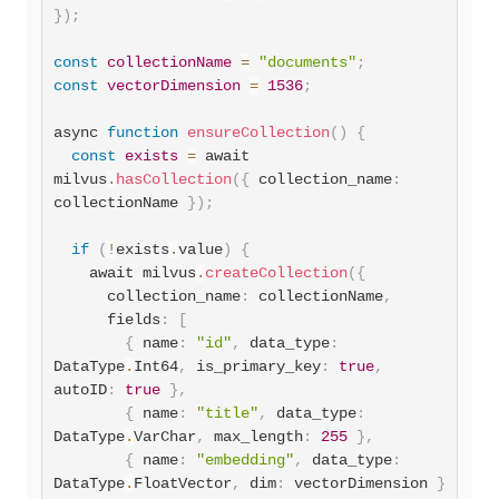
}
)
;
const
collectionName
=
"documents"
;
const
vectorDimension
=
1536
;
async 
function
ensureCollection
(
)
{
const
exists
=
 await 
milvus
.
hasCollection
(
{
 collection_name
:
collectionName 
}
)
;
if
(
!
exists
.
value
)
{
    await milvus
.
createCollection
(
{
      collection_name
:
 collectionName
,
fields
:
[
{
 name
:
"id"
,
data_type
:
DataType
.
Int64
,
is_primary_key
:
true
,
autoID
:
true
}
,
{
 name
:
"title"
,
data_type
:
DataType
.
VarChar
,
max_length
:
255
}
,
{
 name
:
"embedding"
,
data_type
:
DataType
.
FloatVector
,
dim
:
 vectorDimension 
}