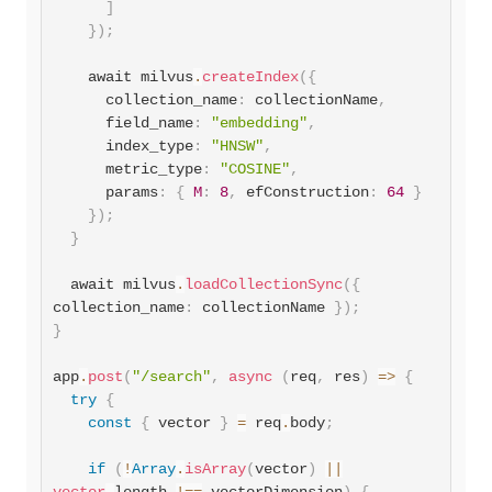
]
}
)
;
    await milvus
.
createIndex
(
{
      collection_name
:
 collectionName
,
field_name
:
"embedding"
,
index_type
:
"HNSW"
,
metric_type
:
"COSINE"
,
params
:
{
M
:
8
,
efConstruction
:
64
}
}
)
;
}
  await milvus
.
loadCollectionSync
(
{
collection_name
:
 collectionName 
}
)
;
}
app
.
post
(
"/search"
,
async
(
req
,
 res
)
=>
{
try
{
const
{
 vector 
}
=
 req
.
body
;
if
(
!
Array
.
isArray
(
vector
)
||