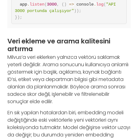
  app
.
listen
(
3000
,
(
)
=>
 console
.
log
(
"API 
3000 portunda çalışıyor"
)
)
;
}
)
;
Veri ekleme ve arama kalitesini
artırma
Milvus’a veri eklerken yalnızca vektörü saklamak
yeterli değildir. Arama sonucunu kullanıcıya anlamlı
göstermek için başlık, açıklama, kaynak bağlantı
ID’si, etiket veya departman bilgisi gibi metadata
alanları da planlanmalıdır. Böylece arama sonrası
sadece skor değil, işlenebilir ve filtrelenebilir
sonuçlar elde edilir.
En sık yapılan hatalardan biri, embedding modeli
değiştiğinde eski vektörlerle yeni vektörleri aynı
koleksiyonda tutmaktır. Model değişirse vektör uzayı
da değişir; bu durumda yeniden embedding