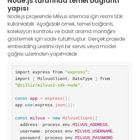
Node.js tarafında temel bağlantı
yapısı
Node.js projesinde Milvus istemcisi için resmi SDK
kullanılabilir. Aşağıdaki örnek, temel bağlantı,
koleksiyon kontrolü ve basit arama mantığını
göstermek için sade tutulmuştur. Gerçek projede
embedding üretimi ayrı bir servis veya model
çağrısı üzerinden yapılmalıdır.
import express from 
"express"
;
import 
{
 MilvusClient
,
 DataType 
}
 from 
"@zilliz/milvus2-sdk-node"
;
const
app
=
express
(
)
;
app
.
use
(
express
.
json
(
)
)
;
const
milvus
=
new
MilvusClient
(
{
  address
:
 process
.
env
.
MILVUS_ADDRESS
,
username
:
 process
.
env
.
MILVUS_USERNAME
,
password
:
 process
.
env
.
MILVUS_PASSWORD