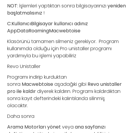
NOT
: İşlemleri yaptıktan sonra bilgisayarınızı
yeniden
başlatmalısınız
!
C:KullanıcıBilgisayar kullanıcı adınız
AppDataRoamingMacwebtoise
Klasörünü tamamen silmeniz gerekiyor. Program
kullanımda olduğu için Pro unistaller programı
yardımıyla bu işlemi yapabiliriz
Revo Unistaller
Programı indirip kurduktan
sonra
Macwebtoise
aşadağıki gibi
Revo unistaller
pro ile kaldır
diyerek kaldırın. Programı kaldırdıktan
sonra kayıt defterindeki kalıntılarıda silinmiş
olacaktır.
Daha sonra
Arama Motorları yönet
veya
ana sayfanızı