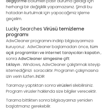
değiştirme
bölümleri pasif duruma geldiği için
herhangi bir değişiklik yapamazsınız. Şimdi bu
hatadan kurtulmak için yapacağımiz işleme
geçelim.
Lucky Searches
Virüsü temizleme
programı
AdwCleaner programını indirip bilgisayarımıza
kuruyoruz . AdwCleaner başlamadan önce,
tüm
açık programları ve internet tarayıcıları kapatın
,
sonra
AdwCleaner simgesine çift
tıklayın
. Windows, AdwCleaner çalıştırmak isteyip
istemediğinizi soracaktır. Programın çalışmasına
izin verin lütfen..İNDİR
Taramayı yaptıktan sonra
virüsleri
silebilirsiniz.
Program virüsler hakkında size bilgiler verecektir.
Tarama bittikten sonra bilgisayarınızı yeniden
başlatmanız gerekebilir.