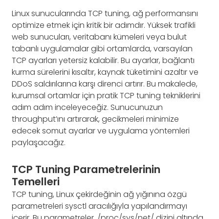
Linux sunucularında TCP tuning, ağ performansını
optimize etmek için kritik bir adımdır. Yüksek trafikli
web sunucuları, veritabanı kümeleri veya bulut
tabanlı uygulamalar gibi ortamlarda, varsayılan
TCP ayarları yetersiz kalabilir. Bu ayarlar, bağlantı
kurma sürelerini kısaltır, kaynak tüketimini azaltır ve
DDoS saldırılarına karşı direnci artırır. Bu makalede,
kurumsal ortamlar için pratik TCP tuning tekniklerini
adım adım inceleyeceğiz. Sunucunuzun
throughput’ını artırarak, gecikmeleri minimize
edecek somut ayarlar ve uygulama yöntemleri
paylaşacağız.
TCP Tuning Parametrelerinin
Temelleri
TCP tuning, Linux çekirdeğinin ağ yığınına özgü
parametreleri sysctl aracılığıyla yapılandırmayı
içerir. Bu parametreler, /proc/sys/net/ dizini altında