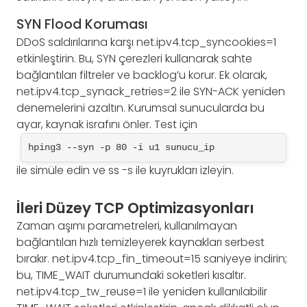
SYN Flood Koruması
DDoS saldırılarına karşı net.ipv4.tcp_syncookies=1
etkinleştirin. Bu, SYN çerezleri kullanarak sahte
bağlantıları filtreler ve backlog’u korur. Ek olarak,
net.ipv4.tcp_synack_retries=2 ile SYN-ACK yeniden
denemelerini azaltın. Kurumsal sunucularda bu
ayar, kaynak israfını önler. Test için
hping3 --syn -p 80 -i u1 sunucu_ip
ile simüle edin ve ss -s ile kuyrukları izleyin.
İleri Düzey TCP Optimizasyonları
Zaman aşımı parametreleri, kullanılmayan
bağlantıları hızlı temizleyerek kaynakları serbest
bırakır. net.ipv4.tcp_fin_timeout=15 saniyeye indirin;
bu, TIME_WAIT durumundaki soketleri kısaltır.
net.ipv4.tcp_tw_reuse=1 ile yeniden kullanılabilir