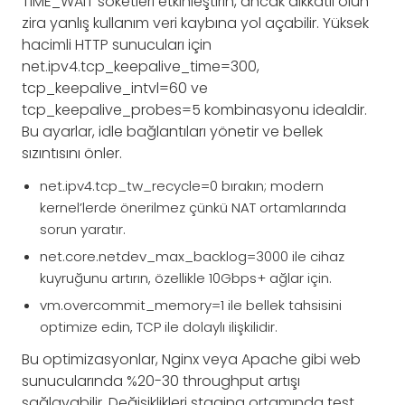
TIME_WAIT soketleri etkinleştirin, ancak dikkatli olun
zira yanlış kullanım veri kaybına yol açabilir. Yüksek
hacimli HTTP sunucuları için
net.ipv4.tcp_keepalive_time=300,
tcp_keepalive_intvl=60 ve
tcp_keepalive_probes=5 kombinasyonu idealdir.
Bu ayarlar, idle bağlantıları yönetir ve bellek
sızıntısını önler.
net.ipv4.tcp_tw_recycle=0 bırakın; modern
kernel’lerde önerilmez çünkü NAT ortamlarında
sorun yaratır.
net.core.netdev_max_backlog=3000 ile cihaz
kuyruğunu artırın, özellikle 10Gbps+ ağlar için.
vm.overcommit_memory=1 ile bellek tahsisini
optimize edin, TCP ile dolaylı ilişkilidir.
Bu optimizasyonlar, Nginx veya Apache gibi web
sunucularında %20-30 throughput artışı
sağlayabilir. Değişiklikleri staging ortamında test