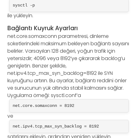
sysctl -p
ile yükleyin.
Bağlantı Kuyruk Ayarları
net.core.somaxconn parametresi, dinleme
soketlerindeki maksimum bekleyen bağlantı sayısını
belirler. Varsayılan 128 değeri, yoğun trafik için
yetersizdir; 4096 veya 8192’ye çıkararak backlog’u
genişletin. Benzer şekilde,
net.ipv4.tcp_max_syn_backlog=8192 ile SYN
kuyruğunu artırın. Bu ayarlar, bağlantı reddini önler
ve sunucunun yük altında stabil kalmasını sağlar.
Uygulama örneği: sysctl.conf’a
net.core.somaxconn = 8192
ve
net.ipv4.tcp_max_syn_backlog = 8192
satırlarını ekleyin, ardından yeniden yükleyin.