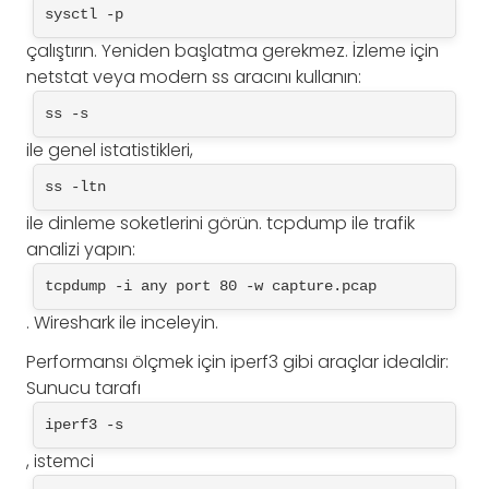
sysctl -p
çalıştırın. Yeniden başlatma gerekmez. İzleme için
netstat veya modern ss aracını kullanın:
ss -s
ile genel istatistikleri,
ss -ltn
ile dinleme soketlerini görün. tcpdump ile trafik
analizi yapın:
tcpdump -i any port 80 -w capture.pcap
. Wireshark ile inceleyin.
Performansı ölçmek için iperf3 gibi araçlar idealdir:
Sunucu tarafı
iperf3 -s
, istemci