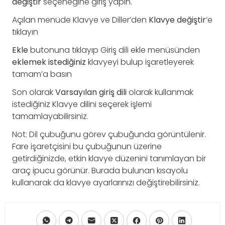
değiştir
seçeneğine giriş yapın.
Açılan menüde Klavye ve Diller’den
Klavye değiştir
‘e
tıklayın
Ekle
butonuna tıklayıp Giriş dili ekle menüsünden
eklemek istediğiniz
klavyeyi bulup işaretleyerek
tamam’a basın
Son olarak
Varsayılan
giriş
dili
olarak kullanmak
istediğiniz Klavye dilini seçerek işlemi
tamamlayabilirsiniz.
Not: Dil çubuğunu görev çubuğunda görüntülenir.
Fare işaretçisini bu çubuğunun üzerine
getirdiğinizde, etkin klavye düzenini tanımlayan bir
araç ipucu görünür. Burada bulunan kısayolu
kullanarak da klavye ayarlarınızı değiştirebilirsiniz.