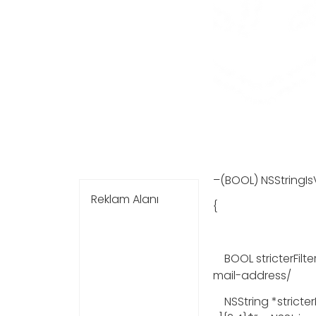
–
(
BOOL
)
NSStringIs
Reklam Alanı
{
BOOL
stricterFilte
mail-address/
NSString
*stricter