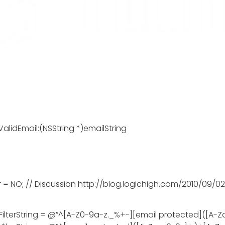
ValidEmail
:
(
NSString
*
)
emailString
r
=
NO
;
// Discussion http://blog.logichigh.com/2010/09/0
FilterString
=
@”^[A-Z0-9a-z._%+-][email protected]([A-Z