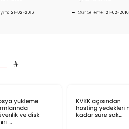
ayım:
21-02-2016
Güncelleme:
21-02-2016
osya yükleme
KVKK açısından
ormlarında
hosting yedekleri 
venlik ve disk
kadar süre sak...
ırı ...