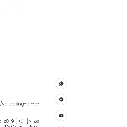
2/validating-an-e-
a-z0-9-]+.)+[A-Za-