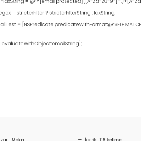
*laxString
=
@”^[email protected]([A-Za-z0-9-]+.)+[A-Za
egex
=
stricterFilter
?
stricterFilterString
: laxString
;
ailTest
=
[
NSPredicate
predicateWithFormat
:
@”SELF MATC
t
evaluateWithObject
:emailString
]
;
zar:
Meka
İçerik:
118 kelime