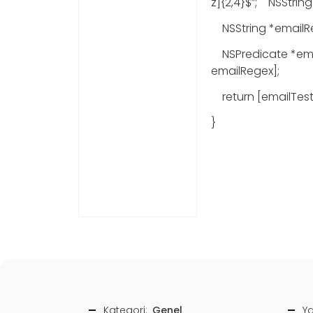
z]{2,4}$”
;
NSString
NSString
*emailR
NSPredicate
*em
emailRegex
]
;
return
[
emailTes
}
Kategori:
Genel
Ya