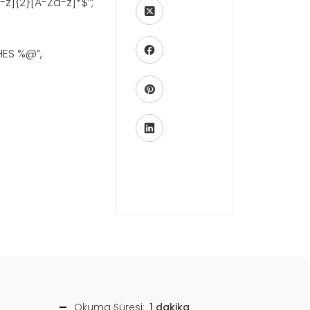
-z]{2}[A-Za-z]*$”
;
HES %@”
,
Okuma Süresi:
1 dakika