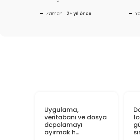
Zaman:
2+ yıl önce
Y
Uygulama,
D
veritabanı ve dosya
f
depolamayı
gü
ayırmak h...
sın