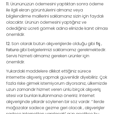
11.
Ürününüzün ödemesini yaptıktan sonra ödeme
ile ilgili ekran görüntülerini almanız veya
bilgilendirme maillerini saklamanız sizin için faydalı
olacaktır. Ürünün ödemesini yaptığınız ve
ödediğiniz ücreti görmek adına elinizde kanıt olması
önemlidir.
12.
Son olarak bütün alışverişlerde olduğu gibi
fiş
,
fatura
gibi belgelerimizi saklamamız gerekmektedir.
Servis hizmeti almamız gereken ürünler için
önemlidir.
Yukardaki maddelere dikkat ettiğiniz sürece
internette alışveriş yapmak güvenlidir diyebiliriz. Çok
fazla riske girmek istemiyorum diyorsanız, ülkemizde
uzun zamandır hizmet veren ünlü birçok alışveriş
sitesi var bunları kullanmanızı öneririz. İnternet
alışverişinde yıllardır söylenen bir söz vardır. ” İlerde
mağazalar sadece gezme geri olacak , alışverişler
sadece internetten yapılacak” gün geçtikçe bu