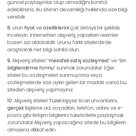
güncel paylaşımlar olup olmadığını kontrol
edebilirsiniz. Bu sitenin devamlılığı hakkında size bilgi
verebilir.
8.
Ürün
fiyat
ve
özelliklerini
çok detaylı bir şekilde
inceleyin. İnternetten alışveriş yaparken resimler
bazen sizi aldatabilir. Ürünü farklı sitelerde’de
araştırarak net bilgi sahibi olun.
9.
Alışveriş siteleri “
mesafeli satış sözleşmesi
” ve “
ön
bilgilendirme formu
” sunmak zorundalar. Eğer
siteler bu sözleşmeleri sunmuyorsa veya
sözleşmelerde size aykırı gelen bir madde varsa bu
siteden alışveriş yapmayınız.
10.
Alışveriş siteleri
Tüzel
kişiyse ticari ünvanlarını,
gerçek
kişilerse ad, soyadları, telefon, adres ve e-
posta gibi iletişim bilgilerini tüketicilerle paylaşmak
zorundalar.Alışveriş yapacağınız sitede bu bilgilerin
olmasına dikkat edin.