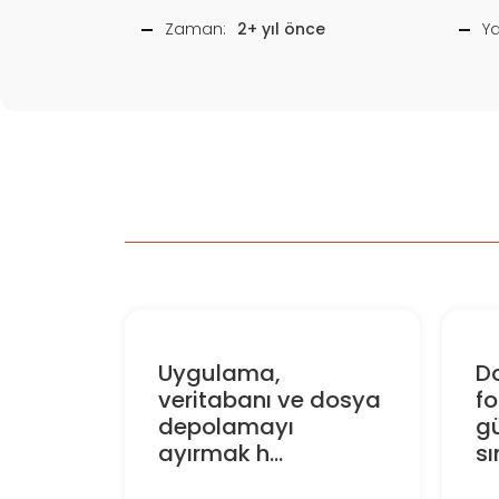
Zaman:
2+ yıl önce
Y
Uygulama,
D
veritabanı ve dosya
f
depolamayı
gü
ayırmak h...
sın