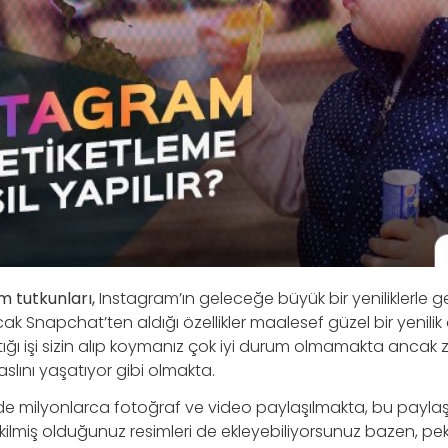
 tutkunları,
Instagram’ın geleceğe büyük bir yeniliklerle ge
k Snapchat’ten aldığı özellikler maalesef güzel bir yenili
ptığı işi sizin alıp koymanız çok iyi durum olmamakta anca
lını yaşatıyor gibi olmakta.
e milyonlarca fotoğraf ve video paylaşılmakta, bu payla
kilmiş olduğunuz resimleri de ekleyebiliyorsunuz bazen, pe