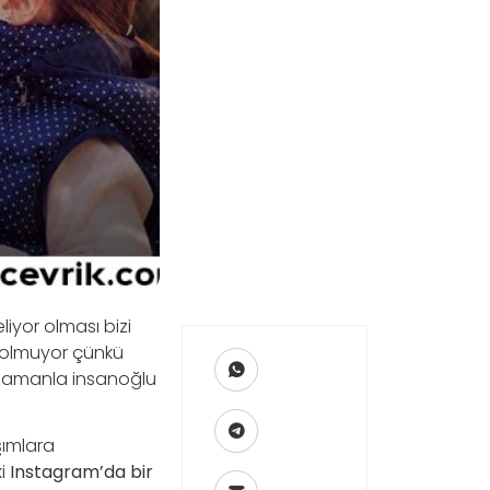
liyor olması bizi
k olmuyor çünkü
k zamanla insanoğlu
şımlara
ki
Instagram’da bir