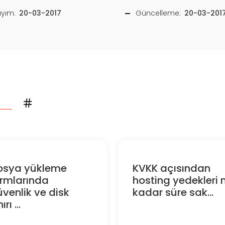
ayım:
20-03-2017
Güncelleme:
20-03-201
osya yükleme
KVKK açısından
ormlarında
hosting yedekleri 
venlik ve disk
kadar süre sak...
ırı ...