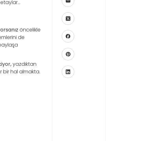
detaylar…
yorsanız
öncelikle
emlerini de
aylaşa
iyor,
yazdıktan
 bir hal almakta.