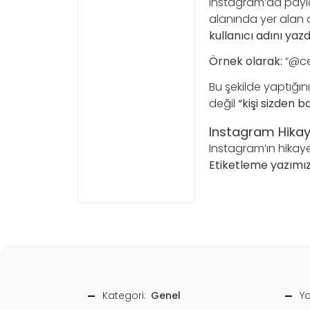
Instagram’da paylaş
alanında yer alan
kullanıcı adını yaz
Örnek olarak:
“@ce
Bu şekilde yaptığın
değil
“kişi sizden b
Instagram Hikaye
Instagram’ın hikaye
Etiketleme yazımızı 
Kategori:
Genel
Ya