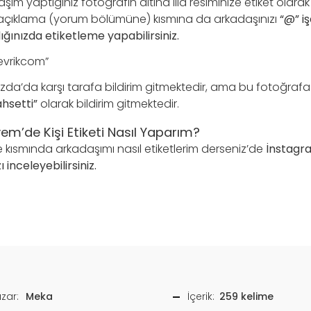
ım yaptığınız fotoğrafın altına illa resiminize etiket olarak
 açıklama (yorum bölümüne) kısmına da arkadaşınızı
“@” iş
dığınızda etiketleme yapabilirsiniz.
vrikcom”
ızda’da karşı tarafa bildirim gitmektedir, ama bu fotoğrafa
ahsetti”
olarak bildirim gitmektedir.
m’de Kişi Etiketi Nasıl Yaparım?
 kısmında arkadaşımı nasıl etiketlerim derseniz’de
İnstagra
inceleyebilirsiniz.
zar:
Meka
İçerik:
259 kelime