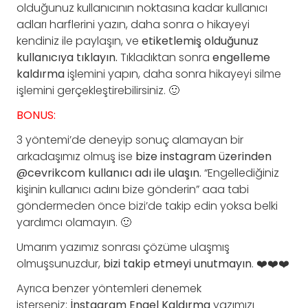
olduğunuz kullanıcının noktasına kadar kullanıcı
adları harflerini yazın, daha sonra o hikayeyi
kendiniz ile paylaşın, ve
etiketlemiş olduğunuz
kullanıcıya tıklayın.
Tıkladıktan sonra
engelleme
kaldırma
işlemini yapın, daha sonra hikayeyi silme
işlemini gerçekleştirebilirsiniz. 🙂
BONUS:
3 yöntemi’de deneyip sonuç alamayan bir
arkadaşımız olmuş ise
bize instagram üzerinden
@cevrikcom kullanıcı adı ile ulaşın.
“Engellediğiniz
kişinin kullanıcı adını bize gönderin” aaa tabi
göndermeden önce bizi’de takip edin yoksa belki
yardımcı olamayın. 🙂
Umarım yazımız sonrası çözüme ulaşmış
olmuşsunuzdur,
bizi takip etmeyi unutmayın
. ❤️❤️❤️
Ayrıca benzer yöntemleri denemek
isterseniz;
İnstagram Engel Kaldırma
yazımızı