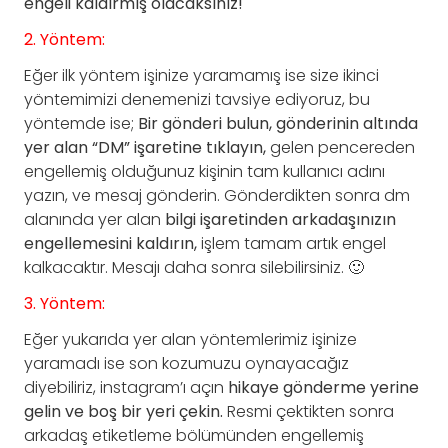
engeli kaldırmış olacaksınız!
2. Yöntem:
Eğer ilk yöntem işinize yaramamış ise size ikinci
yöntemimizi denemenizi tavsiye ediyoruz, bu
yöntemde ise;
Bir gönderi bulun, gönderinin altında
yer alan “DM” işaretine tıklayın,
gelen pencereden
engellemiş olduğunuz kişinin tam kullanıcı adını
yazın, ve mesaj gönderin. Gönderdikten sonra dm
alanında yer alan
bilgi işaretinden arkadaşınızın
engellemesini kaldırın,
işlem tamam artık engel
kalkacaktır. Mesajı daha sonra silebilirsiniz. 🙂
3. Yöntem:
Eğer yukarıda yer alan yöntemlerimiz işinize
yaramadı ise son kozumuzu oynayacağız
diyebiliriz, instagram’ı açın
hikaye gönderme yerine
gelin ve boş bir yeri çekin.
Resmi çektikten sonra
arkadaş etiketleme bölümünden engellemiş