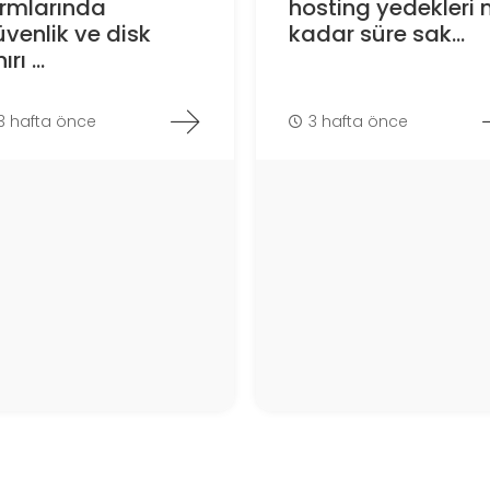
ormlarında
hosting yedekleri 
venlik ve disk
kadar süre sak...
ırı ...
3 hafta önce
3 hafta önce