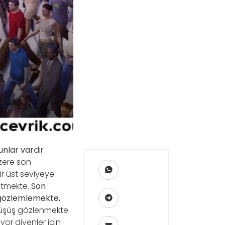
unlar var
dır
üzere son
ir üst seviyeye
etmekte.
Son
ş gözlemlemekte,
 düşüş gözlenmekte.
or diyenler için