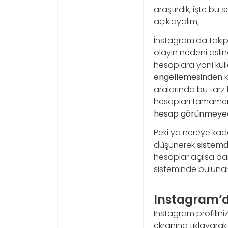
araştırdık, işte bu 
açıklayalım;
İnstagram’da takip
olayın nedeni aslın
hesaplara yani kull
engellemesinden
k
aralarında bu tarz
hesapları tamamen s
hesap görünmeyece
Peki ya nereye kada
düşünerek
sistemd
hesaplar açılsa da
sisteminde buluna
Instagram’d
Instagram profiliniz
ekranına tıklayar