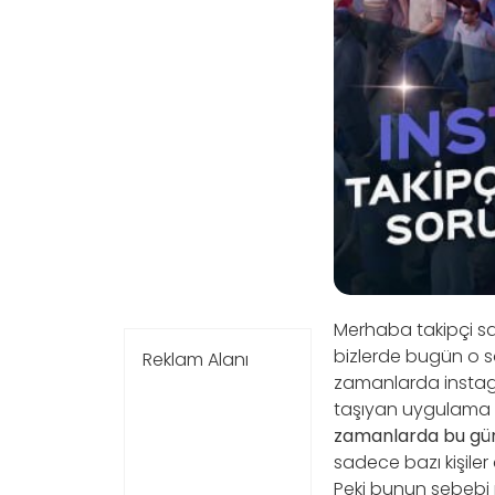
Merhaba takipçi sa
bizlerde bugün o so
Reklam Alanı
zamanlarda instagra
taşıyan uygulama ç
zamanlarda bu günce
sadece bazı kişiler
Peki bunun sebebi 