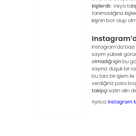
kişilerdir
. Veya taki
tanımadığınız kişile
kişinin bot olup o
Instagram’d
Instagram’da bazı ki
sayım yüksek görü
olmadığı için
bu gön
sayınız düşük bir 
bu tarz bir işlem i
verdiğiniz para bo
takipçi
satın alın d
Ayrıca
Instagram Ma