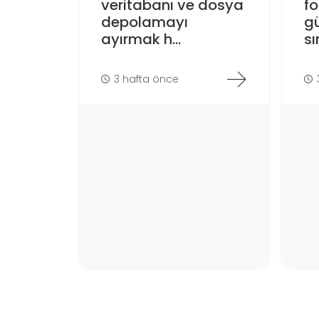
veritabanı ve dosya
f
depolamayı
gü
ayırmak h...
sın
3 hafta önce