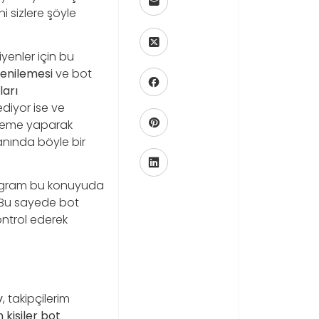
i sizlere şöyle
yenler için bu
yenilemesi
ve bot
ları
ediyor ise ve
elleme yaparak
anında böyle bir
nstagram bu konuyuda
 Bu sayede bot
ontrol ederek
y
, takipçilerim
kişiler bot