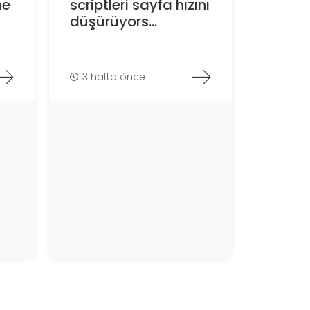
ne
scriptleri sayfa hızını
düşürüyors...
3 hafta önce