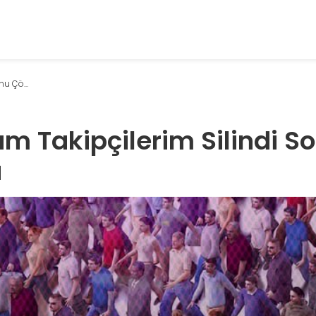
u Çö...
m Takipçilerim Silindi S
ü