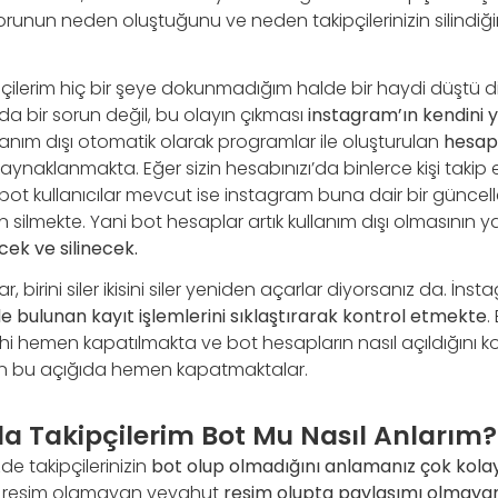
sorunun neden oluştuğunu ve neden takipçilerinizin silindiğin
çilerim hiç bir şeye dokunmadığım halde bir haydi düştü di
da bir sorun değil, bu olayın çıkması
instagram’ın kendini 
anım dışı otomatik olarak programlar ile oluşturulan
hesap
aynaklanmakta. Eğer sizin hesabınızı’da binlerce kişi takip 
 bot kullanıcılar mevcut ise instagram buna dair bir günc
ilmekte. Yani bot hesaplar artık kullanım dışı olmasının y
k ve silinecek.
r, birini siler ikisini siler yeniden açarlar diyorsanız da. İ
e bulunan kayıt işlemlerini sıklaştırarak kontrol etmekte
.
hi hemen kapatılmakta ve bot hesapların nasıl açıldığını k
n bu açığıda hemen kapatmaktalar.
a Takipçilerim Bot Mu Nasıl Anlarım?
de takipçilerinizin
bot olup olmadığını anlamanız çok kola
ak resim olamayan veyahut
resim olupta paylaşımı olmayan 