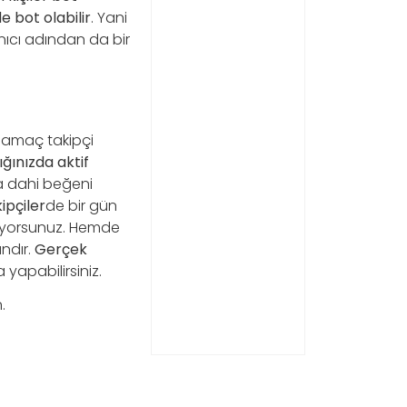
de bot olabilir
. Yani
lanıcı adından da bir
a, amaç takipçi
ığınızda aktif
a dahi beğeni
ipçiler
de bir gün
alıyorsunuz. Hemde
ndır.
Gerçek
yapabilirsiniz.
.