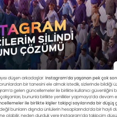
yısı düşen arkadaşlar.
Instagram’da yaşanan pek çok sor
runlardan bir tanesini ele almak istedik, sizlerinde bildiği 
m’a gelen güncellemeler ile birlikte kullanıcı güvenliğini b
alışanları, bununla birlikte yenilikler yapmaya’da devam 
llemeler ile birlikte kişiler takipçi sayılarında bir düşü
 değil bunların dışında ünlülerin hesaplarında’da bir hayli
ne olabilir, neden durduk yere Instagram’da takipçim düşüy