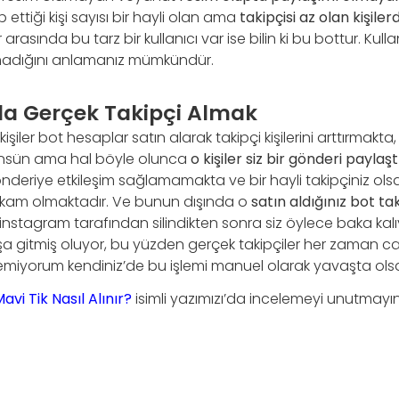
p ettiği kişi sayısı bir hayli olan ama
takipçisi az olan kişiler
r arasında bu tarz bir kullanıcı var ise bilin ki bu bottur. Kul
lmadığını anlamanız mümkündür.
a Gerçek Takipçi Almak
şiler bot hesaplar satın alarak takipçi kişilerini arttırmakt
nsün ama hal böyle olunca
o kişiler siz bir gönderi paylaşt
deriye etkileşim sağlamamakta ve bir hayli takipçiniz ols
rakam olmaktadır. Ve bunun dışında o
satın aldığınız bot tak
le instagram tarafından silindikten sonra siz öylece baka k
şa gitmiş oluyor, bu yüzden gerçek takipçiler her zaman ca
emiyorum kendiniz’de bu işlemi manuel olarak yavaşta olsa 
vi Tik Nasıl Alınır?
isimli yazımızı’da incelemeyi unutmayın