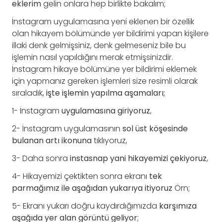
eklerim
gelin onlara hep birlikte bakalım;
İnstagram uygulamasına yeni eklenen bir özellik
olan hikayem bölümünde yer bildirimi yapan kişilere
illaki denk gelmişsiniz, denk gelmeseniz bile bu
işlemin nasıl yapıldığını merak etmişsinizdir.
İnstagram hikaye bölümüne yer bildirimi eklemek
için yapmanız gereken işlemleri size resimli olarak
sıraladık,
işte işlemin yapılma aşamaları;
1- İnstagram
uygulamasına giriyoruz
,
2- İnstagram uygulamasının
sol üst köşesinde
bulanan artı ikonuna
tıklıyoruz,
3- Daha sonra
instasnap yani hikayemizi çekiyoruz
,
4- Hikayemizi çektikten sonra ekranı
tek
parmağımız ile aşağıdan yukarıya itiyoruz
Örn;
5- Ekranı yukarı doğru kaydırdığımızda
karşımıza
aşağıda yer alan görüntü geliyor
;