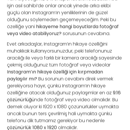
işin asıl sahibi’de onlar ancak yinede arka ekibi
güçlü olan Instagram’ın yeniliklerinin de güzel
olduğunu söylemeden geçemeyeceğim. Peki bu
özelliğe yani
hikayeme hangi boyutlarda fotoğraf
veya video atabiliyoruz?
sorusunun cevabına.
Evet arkadaşlar, Instagram’ın hikaye özelliğini
muhakkak kullanıyorsunuzdur, peki telefonunuz
aracılığı ile veya farklı bir kamera aracılığı sayesinde
çekmiş olduğunuz tüm fotoğraf veya videolar
Instagram’ın hikaye özelliği için kırpmadan
paylaşılır mı?
Bu sorunun cevabını direk vermek
gerekiyorsa hayır, çünkü Instagram’ın hikaye
özelliğine atacak olduğunuz paylaşımlar en az
9:16
çözünürlüğü
nde fotoğraf veya video olmalıdır. Bu
demek oluyor ki 1920 x 1080 çözünürlükler uymakta
ancak bunun ters çevrilmiş hali uymakta çünkü
telefonu dik tutmamız gerekiyor bu nedenle
çözünürlük 1080 x 1920
olmalıdır.