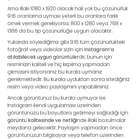
Ama illaki 1080 x 1920 olacak hali yok bu çözünürlük
9:16 oranlarına uyması yeterli bu oranlara farklı
örnek vermek gerekiyorsa; 800 x 1280 veya 768 x
1366 da bu tip çözünürlüğe uygun olacaktır.
Yukarıda söylediğimiz gibi 9:16 tüm çözünürlükteki
fotoğraf veya videolar sizin için
Instagram’a
atılabilecek uygun görüntüler
dir, bunun için
resminizin kaliteli ve hiç kırpılma yapmadan
çıkmasını istiyorsanız bu kurala uymanız
gerekmektedir. Bu kurala uyduktan sonra istediğiniz
resim veya video paylaşımını yapabilirsiniz.
Ancak görüntünüz bu kurala uymuyor ise
Instagram kendi uygulaması üzerinden
görüntünüzü bu boyutlara getirmeyi sağladığı için
görüntü kalitesinde ve netliği
nde illaki bozulmalar
meydana gelecektir. Paylaşım yapmadan önce
görüntünüzün bilgisayar veya telefon üzerinden