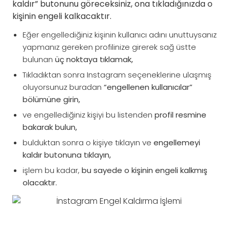
kaldır” butonunu göreceksiniz, ona tıkladığınızda o
kişinin engeli kalkacaktır.
Eğer engellediğiniz kişinin kullanıcı adını unuttuysanız
yapmanız gereken profilinize girerek sağ üstte
bulunan
üç noktaya tıklamak,
Tıkladıktan sonra Instagram seçeneklerine ulaşmış
oluyorsunuz buradan
“engellenen kullanıcılar”
bölümüne girin,
ve engellediğiniz kişiyi bu listenden
profil resmine
bakarak bulun,
bulduktan sonra o kişiye tıklayın ve
engellemeyi
kaldır butonuna tıklayın,
işlem bu kadar,
bu sayede o kişinin engeli kalkmış
olacaktır.