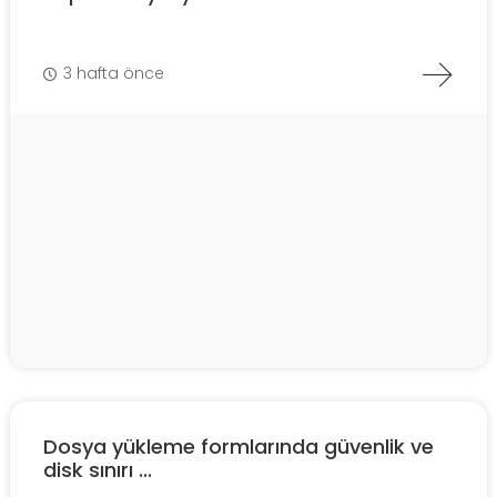
3 hafta önce
Dosya yükleme formlarında güvenlik ve
disk sınırı ...