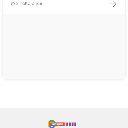
3 hafta önce