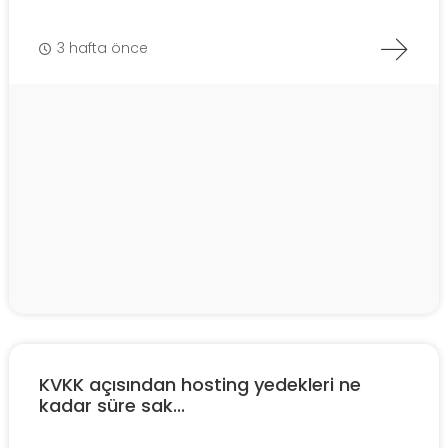
3 hafta önce
KVKK açısından hosting yedekleri ne
kadar süre sak...