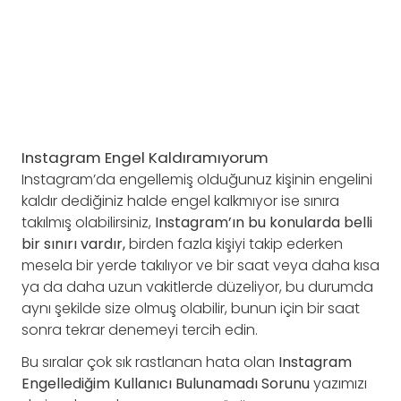
Instagram Engel Kaldıramıyorum
Instagram’da engellemiş olduğunuz kişinin engelini
kaldır dediğiniz halde engel kalkmıyor ise sınıra
takılmış olabilirsiniz,
Instagram’ın bu konularda belli
bir sınırı vardır,
birden fazla kişiyi takip ederken
mesela bir yerde takılıyor ve bir saat veya daha kısa
ya da daha uzun vakitlerde düzeliyor, bu durumda
aynı şekilde size olmuş olabilir, bunun için bir saat
sonra tekrar denemeyi tercih edin.
Bu sıralar çok sık rastlanan hata olan
Instagram
Engellediğim Kullanıcı Bulunamadı Sorunu
yazımızı