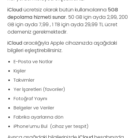
iCloud
ücretsiz olarak bütün kullanıcılarına
5GB
depolama hizmeti sunar
. 50 GB için ayda 2,99, 200
GB için ayda 7,99 , 1 TB için ayda 29,99 TL ücret
ödemeniz gerekmektedir.
iCloud
aracılığıyla Apple cihazınızda aşağıdaki
bilgileri eşleştirebilirsiniz.
E-Posta ve Notlar
Kişiler
Takvimler
Yer İşaretleri (favoriler)
Fotoğraf Yayını
Belgeler ve Veriler
Fabrika ayarlarına dön
iPhone’umu Bul (cihaz yer tespit)
Ayrıca aşağıdaki bilgilerinizde
iCloud
hesabınızda