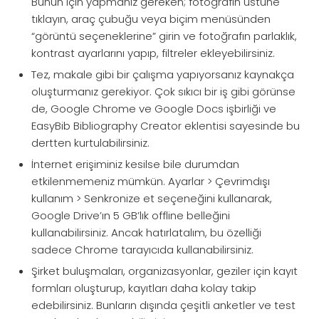
Bunun için yapmanız gereken; fotoğrafın üstüne
tıklayın, araç çubuğu veya biçim menüsünden
“görüntü seçeneklerine” girin ve fotoğrafın parlaklık,
kontrast ayarlarını yapıp, filtreler ekleyebilirsiniz.
Tez, makale gibi bir çalışma yapıyorsanız kaynakça
oluşturmanız gerekiyor. Çok sıkıcı bir iş gibi görünse
de, Google Chrome ve Google Docs işbirliği ve
EasyBib Bibliography Creator eklentisi sayesinde bu
dertten kurtulabilirsiniz.
İnternet erişiminiz kesilse bile durumdan
etkilenmemeniz mümkün. Ayarlar > Çevrimdışı
kullanım > Senkronize et seçeneğini kullanarak,
Google Drive’ın 5 GB’lık offline belleğini
kullanabilirsiniz. Ancak hatırlatalım, bu özelliği
sadece Chrome tarayıcıda kullanabilirsiniz.
Şirket buluşmaları, organizasyonlar, geziler için kayıt
formları oluşturup, kayıtları daha kolay takip
edebilirsiniz. Bunların dışında çeşitli anketler ve test