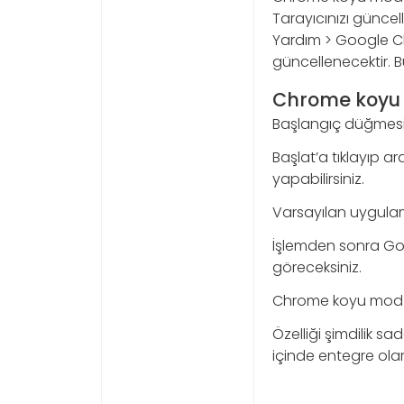
Tarayıcınızı günce
Yardım > Google Ch
güncellenecektir. B
Chrome koyu m
Başlangıç düğmesini
Başlat’a tıklayıp a
yapabilirsiniz.
Varsayılan uygula
İşlemden sonra Go
göreceksiniz.
Chrome koyu mod 
Özelliği şimdilik 
içinde entegre ola