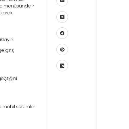
okta menüsünde >
olarak
klayın.
e giriş
çtiğini
e mobil sürümler