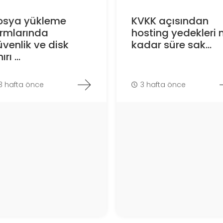
osya yükleme
KVKK açısından
ormlarında
hosting yedekleri 
venlik ve disk
kadar süre sak...
ırı ...
3 hafta önce
3 hafta önce