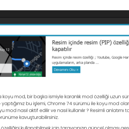
oyu mod, bir başka ismiyle karanlık mod özelliği uzun sür
ile yaptığımız bu işlemi, Chrome 74 sürümü ile koyu mod olar
mod nasıl aktif edilir ve nasıl kullanılır ? Resimli anlatımı 
örünüme kavuşturabilirsiniz.
elliğini kullanabilmek için tarayıcınızın güncel olması ger