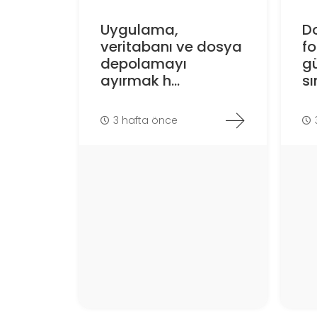
Uygulama,
D
veritabanı ve dosya
f
depolamayı
gü
ayırmak h...
sın
3 hafta önce