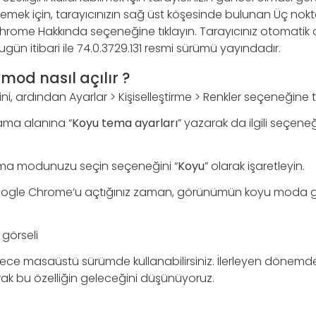
llemek için, tarayıcınızın sağ üst köşesinde bulunan Üç n
rome Hakkında seçeneğine tıklayın. Tarayıcınız otomatik 
ugün itibari ile 74.0.3729.131 resmi sürümü yayındadır.
od nasıl açılır ?
, ardından Ayarlar > Kişiselleştirme > Renkler seçeneğine tı
rama alanına “
Koyu tema ayarları
” yazarak da ilgili seçeneğ
ma modunuzu seçin seçeneğini “
Koyu
” olarak işaretleyin.
ogle Chrome’u açtığınız zaman, görünümün koyu moda ge
görseli
sadece masaüstü sürümde kullanabilirsiniz. İlerleyen dönemd
rak bu özelliğin geleceğini düşünüyoruz.