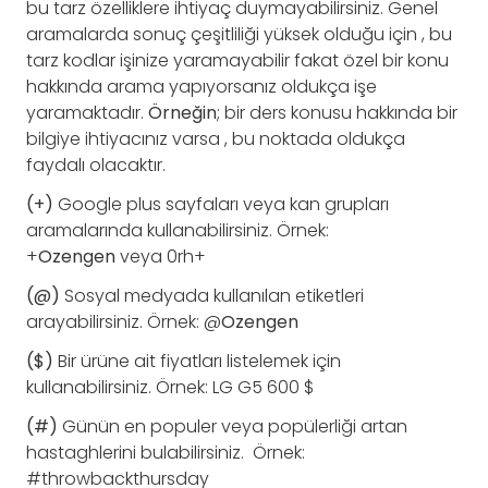
bu tarz özelliklere ihtiyaç duymayabilirsiniz. Genel
aramalarda sonuç çeşitliliği yüksek olduğu için , bu
tarz kodlar işinize yaramayabilir fakat özel bir konu
hakkında arama yapıyorsanız oldukça işe
yaramaktadır.
Örneğin
; bir ders konusu hakkında bir
bilgiye ihtiyacınız varsa , bu noktada oldukça
faydalı olacaktır.
(+)
Google plus sayfaları veya kan grupları
aramalarında kullanabilirsiniz. Örnek:
+
Ozengen
veya 0rh+
(@)
Sosyal medyada kullanılan etiketleri
arayabilirsiniz. Örnek: @
Ozengen
($)
Bir ürüne ait fiyatları listelemek için
kullanabilirsiniz. Örnek: LG G5 600 $
(#)
Günün en populer veya popülerliği artan
hastaghlerini bulabilirsiniz. Örnek:
#throwbackthursday