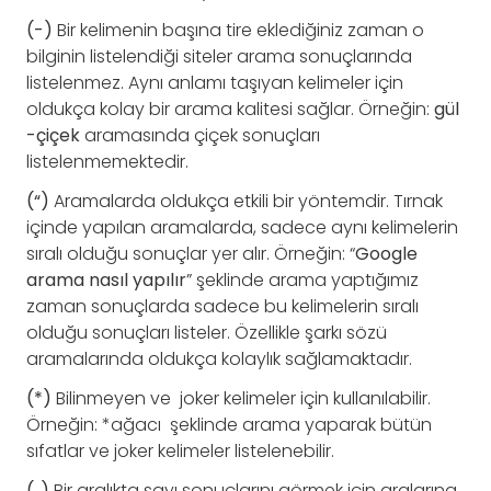
(-)
Bir kelimenin başına tire eklediğiniz zaman o
bilginin listelendiği siteler arama sonuçlarında
listelenmez. Aynı anlamı taşıyan kelimeler için
oldukça kolay bir arama kalitesi sağlar. Örneğin:
gül
-çiçek
aramasında çiçek sonuçları
listelenmemektedir.
(“)
Aramalarda oldukça etkili bir yöntemdir. Tırnak
içinde yapılan aramalarda, sadece aynı kelimelerin
sıralı olduğu sonuçlar yer alır. Örneğin: “
Google
arama nasıl yapılır
” şeklinde arama yaptığımız
zaman sonuçlarda sadece bu kelimelerin sıralı
olduğu sonuçları listeler. Özellikle şarkı sözü
aramalarında oldukça kolaylık sağlamaktadır.
(*)
Bilinmeyen ve joker kelimeler için kullanılabilir.
Örneğin: *ağacı şeklinde arama yaparak bütün
sıfatlar ve joker kelimeler listelenebilir.
(..)
Bir aralıkta sayı sonuçlarını görmek için aralarına