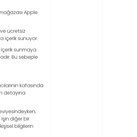
mağazası Apple
ve ücretsiz
a içerik sunuyor.
 içerik sunmaya
zladır. Bu sebeple
ıcılarının kafasında
şin detayına
eviyesindeyken,
İşin diğer bir
şisel bilgilerin