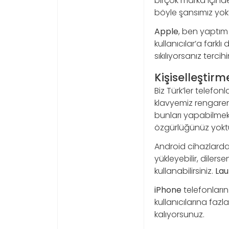
birçok marka içind
böyle şansımız yokt
Apple
, ben yaptım
kullanıcılar’a fark
sıkılıyorsanız tercih
Kişiselleştirm
Biz Türk’ler telefon
klavyemiz rengarenk
bunları yapabilmek
özgürlüğünüz yoktu
Android cihazlarda h
yükleyebilir, dilerse
kullanabilirsiniz.
La
iPhone
telefonların
kullanıcılarına fa
kalıyorsunuz.