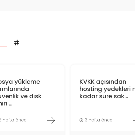
osya yükleme
KVKK açısından
ormlarında
hosting yedekleri 
venlik ve disk
kadar süre sak...
ırı ...
3 hafta önce
3 hafta önce