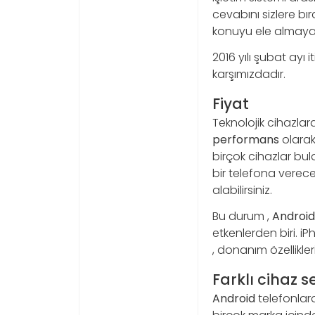
cevabını sizlere bı
konuyu ele almaya 
2016 yılı şubat ayı
karşımızdadır.
Fiyat
Teknolojik cihazlard
performans
olarak 
birçok cihazlar bula
bir telefona verec
alabilirsiniz.
Bu durum ,
Android
etkenlerden biri. iP
, donanım özellikle
Farklı cihaz s
Android
telefonla