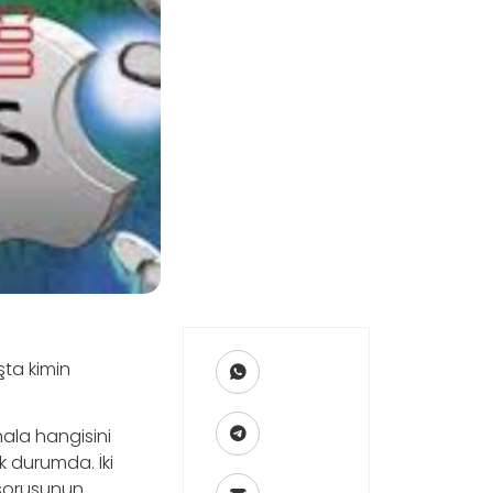
şta kimin
hala hangisini
k durumda. İki
orusunun