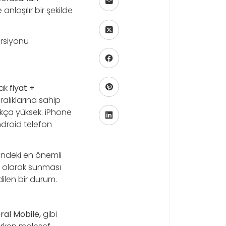
nlaşılır bir şekilde
ersiyonu
rak
fiyat +
ralıklarına sahip
ldukça yüksek. iPhone
droid telefon
sindeki en önemli
il olarak sunması
dilen bir durum.
ral Mobile,
gibi