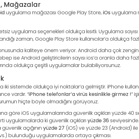
, Mağazalar
id
uygulama mağazası Google Play Store,
iOs
uygulama 
tsiz uygulama seçenekleri oldukça kısıtlı. Uygulama sayısı 
ndığı zaman, Google Play Store kullanıcılar’a oldukça fazl
nusunda kaliteye önem veriyor. Android daha çok zengin
 sebep ise Android geliştiricilerin sayısı ios’a oranla daha fa
nda oldukça çeşitli uygulamalar bulabiliyorsunuz.
ik
iki sistemde oldukça iyi noktalar’a gelmiştir. iPhone kullan
ce vardır. “
iPhone telefonlar’a virüs kesinlikle girmez !
” i
urumun hiçte böyle olmadığını görüyoruz.
ına göre iOS uygulamalarında güvenlik açıkları yüzde 40 s
arti uygulamalarda ki güvenlik açıkları
yüzde 36
seviyesinde. 
a güvenlik açığının
yüzde 27
(iOS) ve yüzde 23 (Android) ile ki
 vs.) bulunduğu uygulamalarda ortaya çıkması.