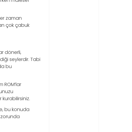
ırken malesef
 her zaman
zdan çok çabuk
ar dönerli,
iği seylerdir. Tabi
da bu
om ROM’lar
onunuzu
urabilirsiniz.
ple, bu konuda
k zorunda