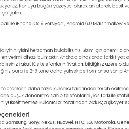
rakıyoruz. Konuyu bugün yüzeysel olarak anlatarak, basit ve a
çalışalım.
 itibari ile iPhone iOs 9 versiyon , Android 6.0 Marshmallow v
a iyinin iyisini herzaman bulabilirsiniz. Bizim için önemli ola
en verimli cihazı bulmaktır. Android cihazlarda farklı fiyat a
bilirsiniz fakat iOs telefonların fiyatları, bildiğiniz üzere o
eğiniz para ile 2-3 tane daha yüksek performansa sahip An
telefonların daha fazla kullanıcı tarafından tercih edilme
hone düşük donanım’a sahip telefonlarını , ios farkı ile stab
rini yükseltmemesi kullanıcılar tarafından oldukça şikayet e
eçenekleri
rda
Samsung, Sony, Nexus, Huawei, HTC, LG, Motorola, Gene