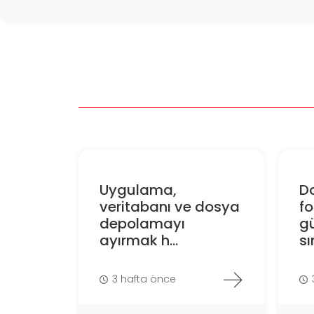
Uygulama,
D
veritabanı ve dosya
f
depolamayı
gü
ayırmak h...
sın
3 hafta önce