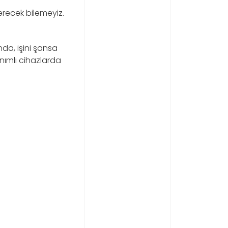
recek bilemeyiz.
da, işini şansa
anımlı cihazlarda