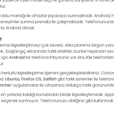
e yüzlerce farklı model seçme şansına sahipsiniz. iPhone al
ur.
 oldu mantığı ile cihazlar piyasaya sunmaktadır. Android,
lı deneyimler sunma prensibi ile çalışmaktadır. Telefonunu
iniz Android olmalı.
e
larımızı kişiselleştirmeyi çok severiz. Arka planımız birgün yan
 , başlangıç ekranında farklı efektler, bunlar hepimizin sevd
 için
Android
bir telefona ihtiyacınız var zira,
iOs
telefonlar
r.
ertürlü kişiselleştirme işlemini gerçekleştirebilirsiniz. Cost
niz
Ubuntu, Firefox OS, Sailfish
gibi farklı sistemler ile telef
uncher
uygulamaları ile cihazınıza oldukça farklı görünümler k
 en yetersiz kaldığı konulardan biride kişiselleştirmedir. Ap
zla seçenek sunmuyor. Telefonunuzu aldığınız gibi kullanma