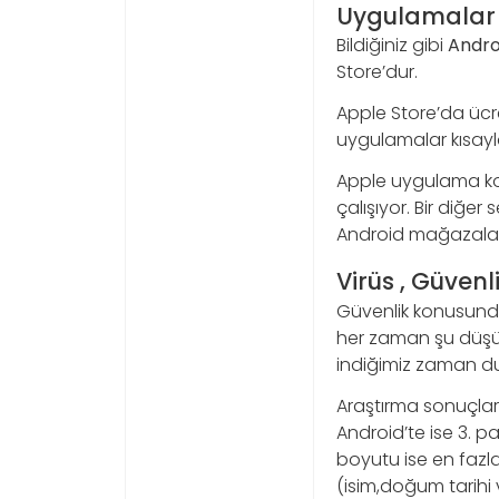
Uygulamalar 
Bildiğiniz gibi
Andro
Store’dur.
Apple Store’da ücre
uygulamalar kısayla
Apple uygulama ko
çalışıyor. Bir diğer
Android mağazaları
Virüs , Güvenl
Güvenlik konusunda 
her zaman şu düşün
indiğimiz zaman d
Araştırma sonuçlar
Android’te ise 3. p
boyutu ise en fazl
(isim,doğum tarihi