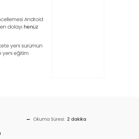
cellemesi Android
nden dolayı
henüz
kete yeni sürümün
n yeni eğitim
Okuma Süresi:
2 dakika
0