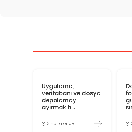
Uygulama,
D
veritabanı ve dosya
f
depolamayı
gü
ayırmak h...
sın
3 hafta önce