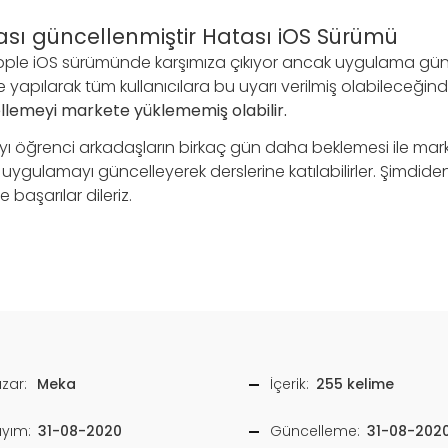
sı güncellenmiştir Hatası iOS Sürümü
ple iOS sürümünde karşımıza çıkıyor ancak uygulama gün
kte yapılarak tüm kullanıcılara bu uyarı verilmiş olabileceği
llemeyi markete yüklememiş olabilir.
 öğrenci arkadaşların birkaç gün daha beklemesi ile mar
ygulamayı güncelleyerek derslerine katılabilirler. Şimdide
başarılar dileriz.
zar:
Meka
İçerik:
255 kelime
ayım:
31-08-2020
Güncelleme:
31-08-202