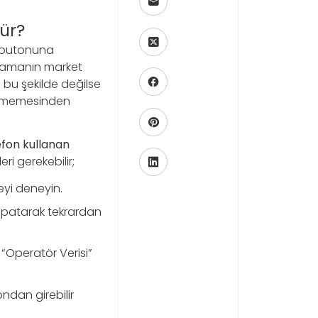
ür?
e butonuna
lamanın market
bu şekilde değilse
enmemesinden
efon kullanan
ri gerekebilir;
eyi deneyin.
apatarak tekrardan
Operatör Verisi”
dan girebilir