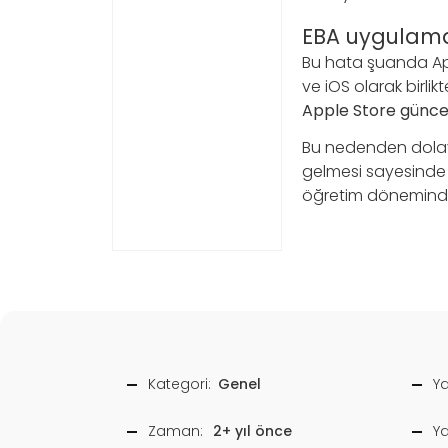
EBA uygulama
Bu hata şuanda Ap
ve iOS olarak birli
Apple Store günce
Bu nedenden dolayı
gelmesi sayesinde u
öğretim döneminde 
Kategori:
Genel
Ya
Zaman:
2+ yıl önce
Y