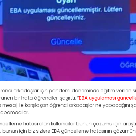
enci arkadaşlar için pandemi döneminde eğitim verilen si
en bir hata öğrencileri şaşırttı. “
EBA uygulaması güncelle
a mesajı ile karşılaşan öğrenci arkadaşlar ne yapacağını şa
yapamadılar.
ncelleme hatası
alan kullanıcılar bunun çözümü için araşt
 bunun için biz sizlere EBA güncelleme hatasının çözümün