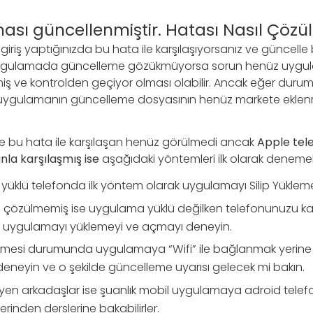
sı güncellenmiştir. Hatası Nasıl Çözül
iriş yaptığınızda bu hata ile karşılaşıyorsanız ve güncell
 uygulamada güncelleme gözükmüyorsa sorun henüz uygu
ve kontrolden geçiyor olması olabilir. Ancak eğer durum 
se uygulamanın güncelleme dosyasının henüz markete ekl
 bu hata ile karşılaşan henüz görülmedi ancak
Apple tel
unla karşılaşmış ise
aşağıdaki yöntemleri ilk olarak denemele
yüklü telefonda ilk yöntem olarak uygulamayı Silip Yüklem
e çözülmemiş ise uygulama yüklü değilken telefonunuzu k
 uygulamayı yüklemeyi ve açmayı deneyin.
esi durumunda uygulamaya “Wifi” ile bağlanmak yerine “
eneyin ve o şekilde güncelleme uyarısı gelecek mi bakın.
n arkadaşlar ise şuanlık mobil uygulamaya adroid telefon
rinden derslerine bakabilirler.