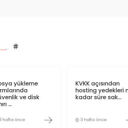
osya yükleme
KVKK açısından
ormlarında
hosting yedekleri 
venlik ve disk
kadar süre sak...
ırı ...
3 hafta önce
3 hafta önce