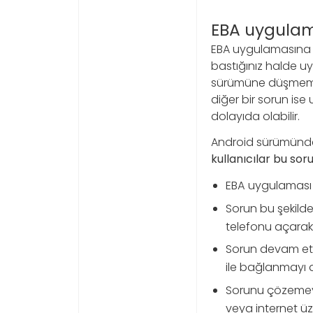
EBA uygulama
EBA uygulamasına g
bastığınız halde
sürümüne düşmemiş 
diğer bir sorun i
dolayıda olabilir.
Android sürümünde
kullanıcılar bu sor
EBA uygulaması 
Sorun bu şekild
telefonu açarak
Sorun devam etm
ile bağlanmayı d
Sorunu çözemeye
veya internet üze