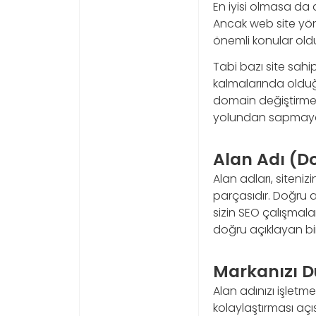
En iyisi olmasa da 
Ancak web site yö
önemli konular ol
Tabi bazı site sah
kalmalarında oldu
domain değiştirme 
yolundan sapmayan 
Alan Adı (Do
Alan adları, siteni
parçasıdır. Doğru 
sizin SEO çalışmalar
doğru açıklayan bir
Markanızı 
Alan adınızı işletme
kolaylaştırması açıs