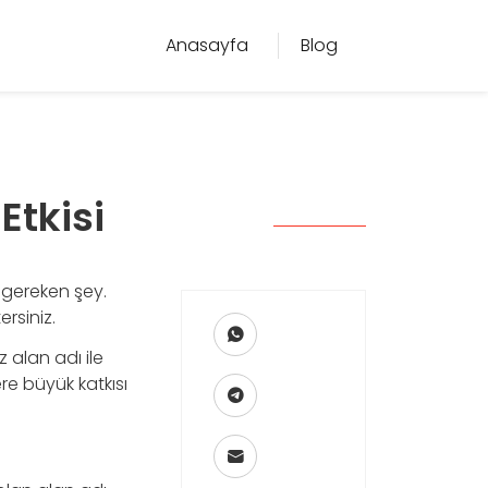
Anasayfa
Blog
Etkisi
 gereken şey.
rsiniz.
alan adı ile
re büyük katkısı