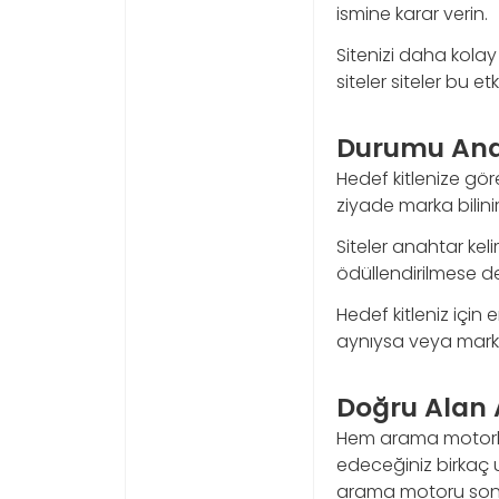
ismine karar verin.
Sitenizi daha kolay
siteler siteler bu et
Durumu Anal
Hedef kitlenize gö
ziyade marka bilinirliğ
Siteler anahtar ke
ödüllendirilmese d
Hedef kitleniz içi
aynıysa veya marka
Doğru Alan 
Hem arama motorları
edeceğiniz birkaç u
arama motoru sonuç