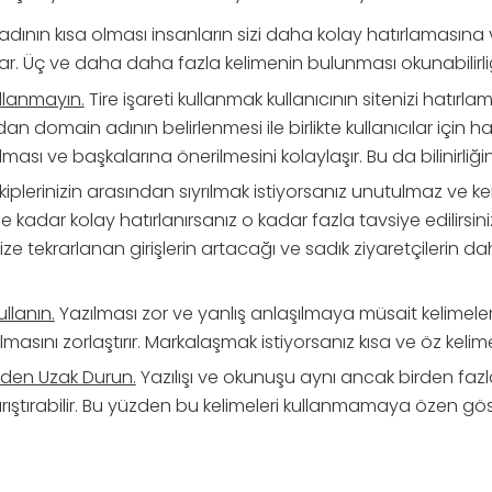
dının kısa olması insanların sizi daha kolay hatırlamasına ve 
ar. Üç ve daha daha fazla kelimenin bulunması okunabilirliği 
kullanmayın.
Tire işareti kullanmak kullanıcının sitenizi hatırlamas
an domain adının belirlenmesi ile birlikte kullanıcılar için ha
ması ve başkalarına önerilmesini kolaylaşır. Bu da bilinirliğinizi
iplerinizin arasından sıyrılmak istiyorsanız unutulmaz ve k
e kadar kolay hatırlanırsanız o kadar fazla tavsiye edilirsiniz
ize tekrarlanan girişlerin artacağı ve sadık ziyaretçilerin 
ullanın.
Yazılması zor ve yanlış anlaşılmaya müsait kelimele
ulmasını zorlaştırır. Markalaşmak istiyorsanız kısa ve öz kelime
erden Uzak Durun.
Yazılışı ve okunuşu aynı ancak birden faz
arıştırabilir. Bu yüzden bu kelimeleri kullanmamaya özen gös