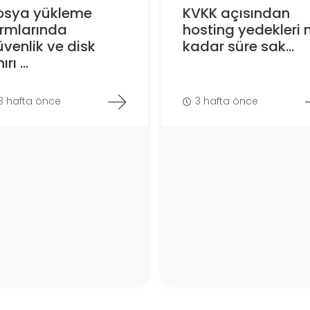
osya yükleme
KVKK açısından
ormlarında
hosting yedekleri 
venlik ve disk
kadar süre sak...
ırı ...
3 hafta önce
3 hafta önce