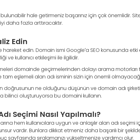
 bulunabilir hale getirmeniz başarınız için çok önemlidir. Si
kiyi daha fazla arttıracaktır.
iz Edin
re hareket edin. Domain ismi Google′a SEO konusunda etk
i ve kullanıcı etkileşimi ile ilgilidir.
limeleri domainde geçirmelerinden dolayı arama motorları
e tam eşlemeli alan adı isminin sizin için önemli olmayaca
n en doğrusunun ne olduğunu düşünün ve domain adı şirketini
 bilinci oluşturuyorsa bu domaini kullanın.
Adı Seçimi Nasıl Yapılmalı?
na hem kullanıcılara uygun ve anlaşılır alan adı seçimi iç
nsur vardır. Bunlara dikkat etmeniz daha başarılı bir şekild
 sayfasında sıralamanızı yükseltmenize yardımcı olur.