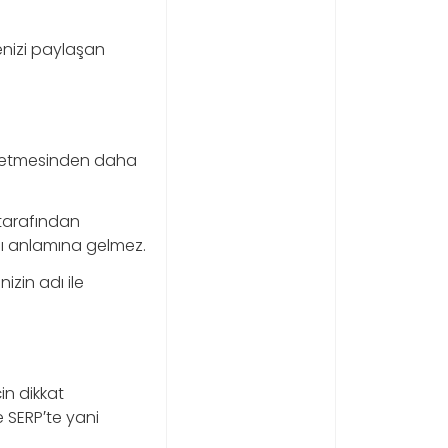
tenizi paylaşan
i etmesinden daha
 tarafından
ğı anlamına gelmez.
zin adı ile
in dikkat
e SERP′te yani