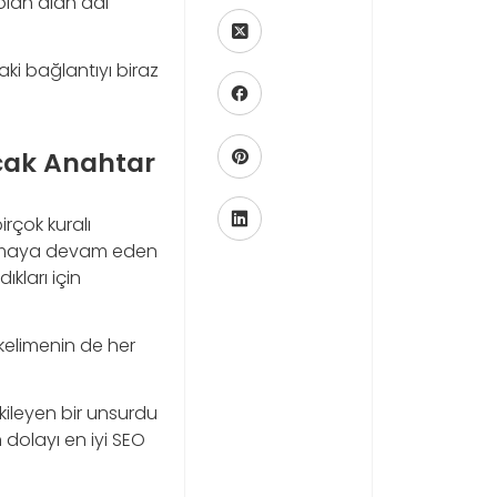
olan alan adı
aki bağlantıyı biraz
ncak Anahtar
rçok kuralı
 kalmaya devam eden
ıkları için
kelimenin de her
kileyen bir unsurdu
 dolayı en iyi SEO