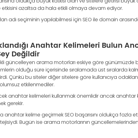
ına oldukça büyük katkısı olan ve sitelere getirisi büyük 
tkisini azaltsa da hala etkili olmaya devam ediyor.
alan adı seçiminin yapılabilmesi için SEO ile domain arasınd
klandığı Anahtar Kelimeleri Bulun A
ey Değildir
rekli güncelleyen arama motorları eskiye göre günümüzde bi
işimlerin olduğu süre içerisinde sıralamada üst sıralarda
irdi. Çünkü bu siteler diğer sitelere göre kullanıcıya odakland
lumsuz etkilenmediler.
kecek anahtar kelimeleri kullanmak önemlidir ancak anahtar 
ek gerekir.
a anahtar kelime geçirmek SEO başarısını oldukça fazla et
tratejisiydi. Bugün ise arama motorlarının güncellemelerinden