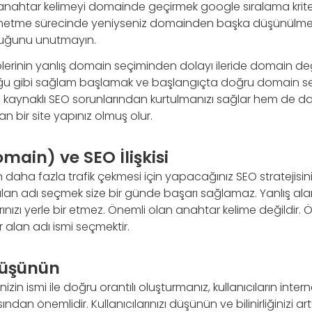
anahtar kelimeyi domainde geçirmek google sıralama kriterl
netme sürecinde yeniyseniz domainden başka düşünülme
duğunu unutmayın.
iplerinin yanlış domain seçiminden dolayı ileride domain d
ğu gibi sağlam başlamak ve başlangıçta doğru domain se
kaynaklı SEO sorunlarından kurtulmanızı sağlar hem de da
bir site yapınız olmuş olur.
main) ve SEO İlişkisi
zin daha fazla trafik çekmesi için yapacağınız SEO stratejisi
alan adı seçmek size bir günde başarı sağlamaz. Yanlış al
ınızı yerle bir etmez. Önemli olan anahtar kelime değildir. Ö
 alan adı ismi seçmektir.
Düşünün
nizin ismi ile doğru orantılı oluşturmanız, kullanıcıların intern
ından önemlidir. Kullanıcılarınızı düşünün ve bilinirliğinizi 