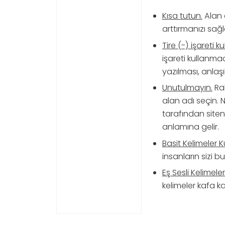
Kısa tutun.
Alan a
arttırmanızı sağl
Tire (-) işareti 
işareti kullanmad
yazılması, anlaşıl
Unutulmayın.
Rak
alan adı seçin. N
tarafından siten
anlamına gelir.
Basit Kelimeler K
insanların sizi b
Eş Sesli Kelimel
kelimeler kafa k