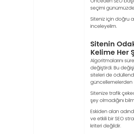
Önceden SEO başarıs
seçimi günümüzde e
Siteniz için doğru 
inceleyelim.
Sitenin Oda
Kelime Her Ş
Algoritmalarını sü
değiştirdi. Bu değ
siteleri de ödüllend
güncellemelerden o
Sitenize trafik çe
şey olmadığını bilm
Eskiden alan adınd
ve etkili bir SEO s
kriteri değildir.