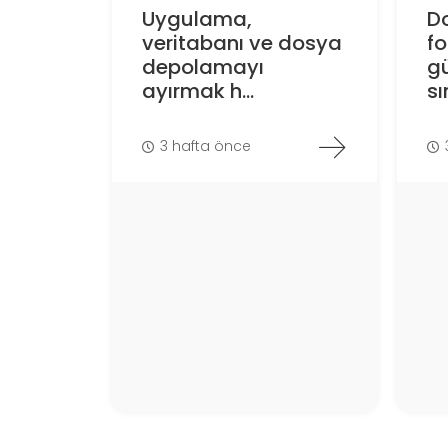
Uygulama,
D
veritabanı ve dosya
f
depolamayı
gü
ayırmak h...
sın
3 hafta önce