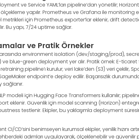
oyment ve Service YAML’ları pipeline’dan yönetilir; Horizo
zlı ölçekleme yapılır. Prometheus ve Grafana ile monitoring e
 metrikleri için Prometheus exporter’lar eklenir, drift detect
ır. Bu yapı, 7/24 uptime sağlar.
amalar ve Pratik Örnekler
r arasında environment isolation (dev/staging/prod), se
 ve blue-green deployment yer alır. Pratik örnek: E-ticaret
retraining pipeline’ı kurulur; veri lake’den (S3) veri çekilir, S
 SageMaker endpoint’e deploy edilir. Başarısızlık durumund
y sağlanır.
NLP modeli için Hugging Face Transformers kullanılır; pipeli
port eklenir. Güvenlik için model scanning (Horizon) entegre 
obustness testlenir. Ekipler, bu yaklaşımla deployment süres
CI/CD’sini benimseyen kurumsal ekipler, yenilik hızını artırır
hberdeki adımları uygulayarak, ölçeklenebilir ve güvenilir pip