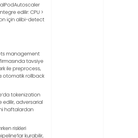
ntalPodAutoscaler
ntegre edilir: CPU >
ion için alibi-detect
crets management
 firmasında tavsiye
park ile preprocess,
a otomatik rollback
ne’da tokenization
edilir, adversarial
ini haftalardan
ken riskleri
eline’lar kurabilir,