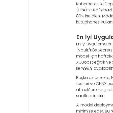
Kubernetes ile Depl
(HPA) ile trafik ba
80% ise alert. Model
kütüphanesi kullanıl
En İyi Uygul
En iyi uygulamala
(Vault/K8s Secrets)
modeli için haftalık 
XGBoost eğitilir ve
ile %99.9 availabilit
Başka bir örnekte, 
testleri ve ONNX ex
attack’lere karşı r
saatlere indirir.
AI model deployment 
minimize eder. Bu re