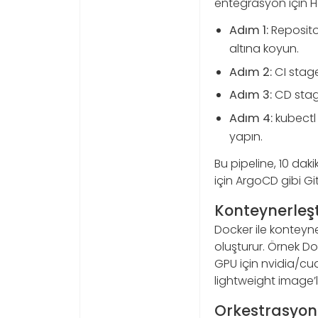
entegrasyon için Hel
Adım 1:
Repositor
altına koyun.
Adım 2:
CI stage’
Adım 3:
CD stage
Adım 4:
kubectl 
yapın.
Bu pipeline, 10 da
için ArgoCD gibi G
Konteynerleş
Docker ile konteyner
oluşturur. Örnek Do
GPU için nvidia/cu
lightweight image’l
Orkestrasyon