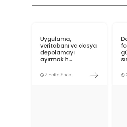
Uygulama,
D
veritabanı ve dosya
f
depolamayı
gü
ayırmak h...
sın
3 hafta önce