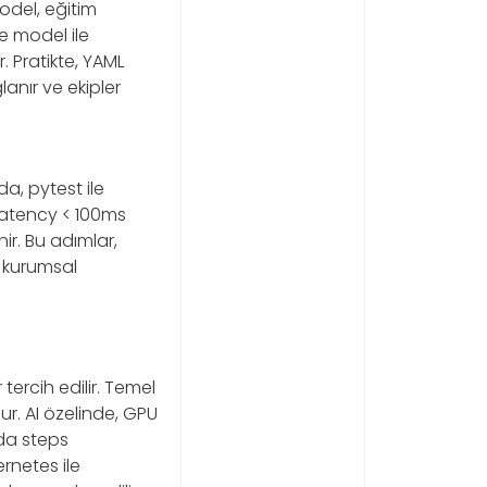
model, eğitim
ne model ile
. Pratikte, YAML
anır ve ekipler
da, pytest ile
e latency < 100ms
nir. Bu adımlar,
, kurumsal
tercih edilir. Temel
ur. AI özelinde, GPU
nda steps
rnetes ile