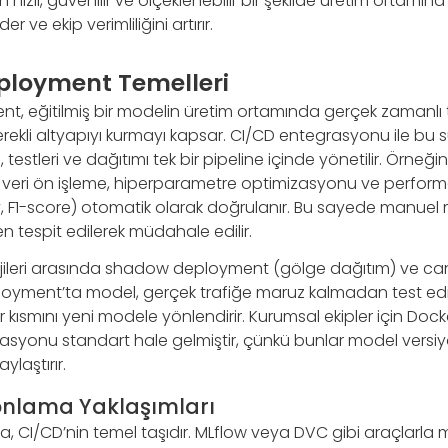
 hızlı, güvenilir ve ölçeklenebilir bir şekilde üretim ortamın
r ve ekip verimliliğini artırır.
ployment Temelleri
t, eğitilmiş bir modelin üretim ortamında gerçek zamanlı 
erekli altyapıyı kurmayı kapsar. CI/CD entegrasyonu ile bu
, testleri ve dağıtımı tek bir pipeline içinde yönetilir. Örneği
n, veri ön işleme, hiperparametre optimizasyonu ve performa
 F1-score) otomatik olarak doğrulanır. Bu sayede manuel 
en tespit edilerek müdahale edilir.
jileri arasında shadow deployment (gölge dağıtım) ve ca
oyment’ta model, gerçek trafiğe maruz kalmadan test edil
ir kısmını yeni modele yönlendirir. Kurumsal ekipler için Doc
asyonu standart hale gelmiştir, çünkü bunlar model versi
ylaştırır.
onlama Yaklaşımları
 CI/CD’nin temel taşıdır. MLflow veya DVC gibi araçlarla mo