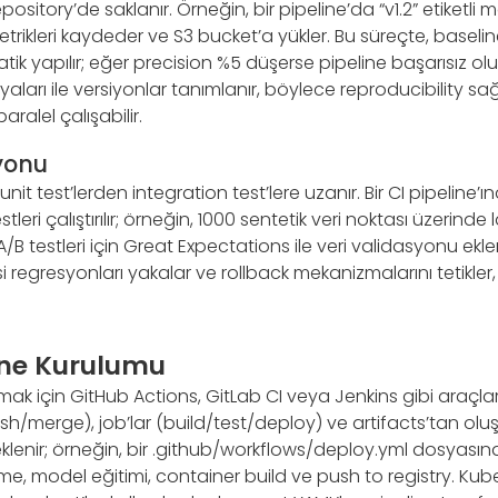
epository’de saklanır. Örneğin, bir pipeline’da “v1.2” etiketli 
r, metrikleri kaydeder ve S3 bucket’a yükler. Bu süreçte, baseli
ik yapılır; eğer precision %5 düşerse pipeline başarısız olur
ları ile versiyonlar tanımlanır, böylece reproducibility sağl
aralel çalışabilir.
yonu
t test’lerden integration test’lere uzanır. Bir CI pipeline’ın
leri çalıştırılır; örneğin, 1000 sentetik veri noktası üzerind
A/B testleri için Great Expectations ile veri validasyonu ekle
regresyonları yakalar ve rollback mekanizmalarını tetikler
ine Kurulumu
mak için GitHub Actions, GitLab CI veya Jenkins gibi araçlar 
push/merge), job’lar (build/test/deploy) ve artifacts’tan oluş
 eklenir; örneğin, bir .github/workflows/deploy.yml dosyası
kme, model eğitimi, container build ve push to registry. Kube