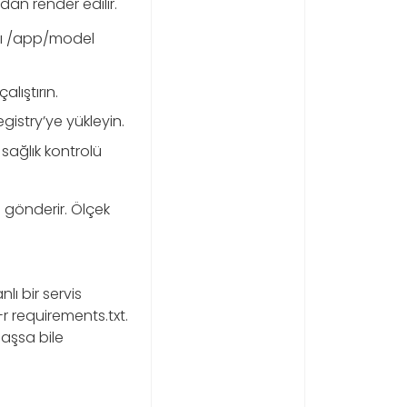
dan render edilir.
ını /app/model
alıştırın.
gistry’ye yükleyin.
sağlık kontrolü
 gönderir. Ölçek
lı bir servis
-r requirements.txt.
aşsa bile