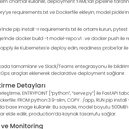
m chart’lar kullanılır, deployment YAML’ları pipeline tarafın
y’ye requirements.txt ve Dockerfile ekleyin; model pickle’
inde pip install -r requirements.txt ile ortamı kurun, pytest ç
’inde docker build -t model-repo:v1 . ve docker push ile re
apply ile Kubernetes’e deploy edin, readiness probe’lar ile 
kikada tamamlanır ve Slack/Teams entegrasyonu ile bildirim
itOps araçları eklenerek declarative deployment sağlanır.
tirme Detayları
leştirme, ENTRYPOINT [“python”, “serve.py”] ile FastAPI taban
ckerfile: FROM python:3.9-slim, COPY . /app, RUN pip install 
da base image kullanılır. Bu sayede, model boyutu 500MB’ı 
ar elde edilir, production’da kaynak tasarrufu sağlar.
 ve Monitoring