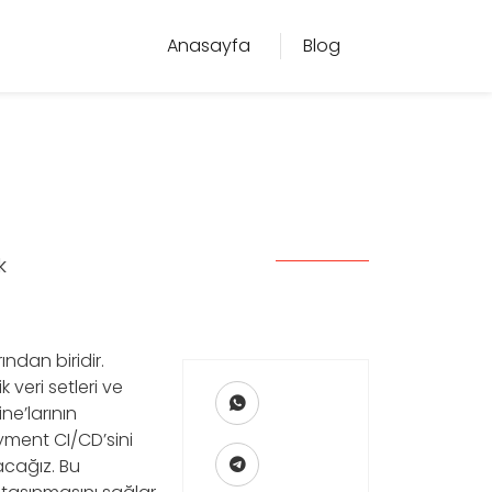
Anasayfa
Blog
k
ndan biridir.
 veri setleri ve
ne’larının
yment CI/CD’sini
acağız. Bu