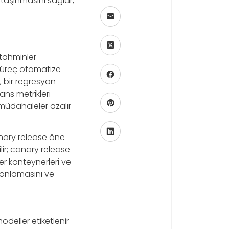
a taşınmasını sağlar,
tahminler
 süreç otomatize
n, bir regresyon
ns metrikleri
müdahaleler azalır
nary release öne
ir; canary release
ker konteynerleri ve
yonlamasını ve
deller etiketlenir