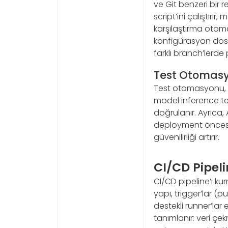
ve Git benzeri bir r
script’ini çalıştırı
karşılaştırma otomat
konfigürasyon dosya
farklı branch’lerde p
Test Otomas
Test otomasyonu, uni
model inference test
doğrulanır. Ayrıca, 
deployment öncesi 
güvenilirliği artırır.
CI/CD Pipel
CI/CD pipeline’ı kur
yapı, trigger’lar (
destekli runner’lar
tanımlanır: veri çe