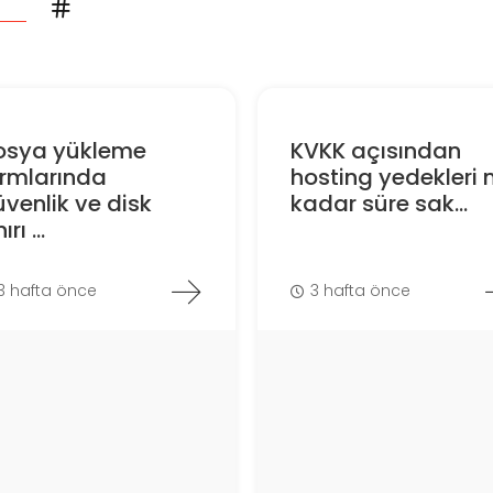
osya yükleme
KVKK açısından
ormlarında
hosting yedekleri 
venlik ve disk
kadar süre sak...
ırı ...
3 hafta önce
3 hafta önce