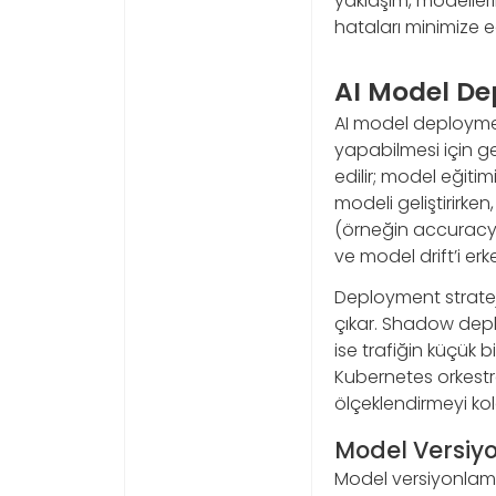
yaklaşım, modellerin
hataları minimize ede
AI Model De
AI model deploymen
yapabilmesi için g
edilir; model eğitimi
modeli geliştirirke
(örneğin accuracy,
ve model drift’i erk
Deployment strate
çıkar. Shadow depl
ise trafiğin küçük b
Kubernetes orkestr
ölçeklendirmeyi kola
Model Versiy
Model versiyonlama,