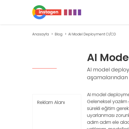
Anasayfa
Blog
AI Model Deployment CI/CD
AI Mode
AI model deploym
aşamalarından bi
AI model deployment
Geleneksel yazılım g
Reklam Alanı
sürekli eğitim gerek
uyarlanması zorunl
adım adım ele alaca